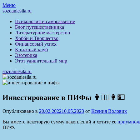
Перейти
Меню
к
sozdaniesila.ru
содержимому
Психология и саморазвитие
Блог путешественника
Литературное мастерство
Хобби и Творчество
Финансовый успех
Книжный клуб
Эзотерика
Этот удивительный мир
sozdaniesila.ru
Инвестирование в ПИФы 👨👱‍♂️👩💵
Опубликовано в
20.02.2022
10.05.2023
от
Ксения Воловик
Вы имеете некоторую сумму накоплений и хотите ее
приумнож
ПИФ.