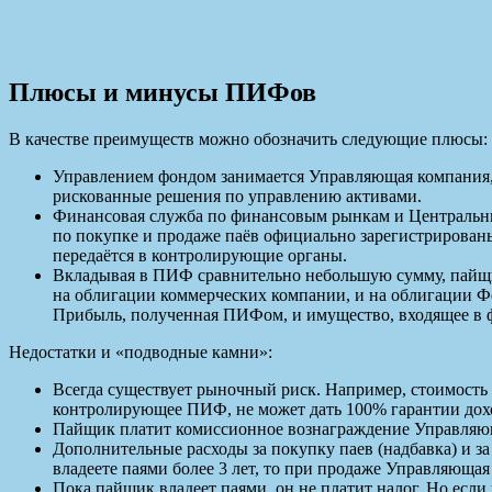
Плюсы и минусы ПИФов
В качестве преимуществ можно обозначить следующие плюсы:
Управлением фондом занимается Управляющая компания, 
рискованные решения по управлению активами.
Финансовая служба по финансовым рынкам и Центральн
по покупке и продаже паёв официально зарегистрированы 
передаётся в контролирующие органы.
Вкладывая в ПИФ сравнительно небольшую сумму, пайщик
на облигации коммерческих компании, и на облигации Ф
Прибыль, полученная ПИФом, и имущество, входящее в ф
Недостатки и «подводные камни»:
Всегда существует рыночный риск. Например, стоимость и
контролирующее ПИФ, не может дать 100% гарантии дохо
Пайщик платит комиссионное вознаграждение Управляющ
Дополнительные расходы за покупку паев (надбавка) и за
владеете паями более 3 лет, то при продаже Управляющая
Пока пайщик владеет паями, он не платит налог. Но есл