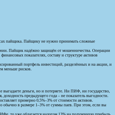
ресах пайщика. Пайщику не нужно принимать сложные
ании. Пайщик надёжно защищён от мошенничества. Операции
 финансовых показателях, составу и структуре активов
сированный портфель инвестиций, разделённых и на акции, и
ем меньше рисков.
е выгадаете деньги, но и потеряете. Ни ПИФ, ни государство,
 доходность предыдущего года – не показатель выгодности.
ставляет примерно 0,5%–3% от стоимости активов.
го обычно в размере 1–3% от суммы паев. При этом, если вы
 ПИФе, то уже облагается налогом 13% на полученную прибыль.