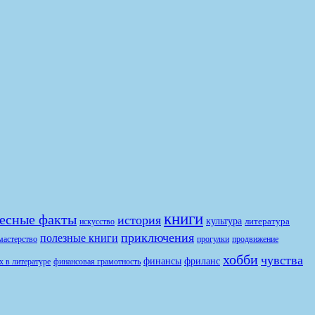
книги
есные факты
история
культура
литература
искусство
приключения
полезные книги
продвижение
мастерство
прогулки
хобби
чувства
финансы
фриланс
финансовая грамотность
х в литературе