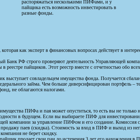
распоряжаться несколькими ПИФами, и у
пайщика есть возможность инвестировать в
разные фонды.
которая как эксперт в финансовых вопросах действует в инте
ый Банк РФ строго проверяют деятельность Управляющей комп
в реестре пайщиков. Этот реестр вместе с отчетностью обо всех
 выступает совладельцем имущества фонда. Получается сбалан
едерального займа. Чем больше диверсифицирован портфель – т
онд, не облагаются налогами.
мущества ПИФа и пая может опуститься, то есть вы не только н
дности в будущем. Если вы выбираете ПИФ для инвестирования,
ей компании за управление ПИФом и его создание. Комиссия со
 продажу паев (скидка). Стоимость за вход в ПИФ и выход из не
 компания не берет скидку.
и пайщик продает свои паи до истечения 3 лет его нахождения в