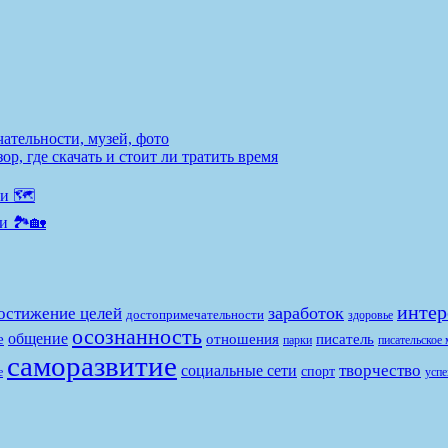
ательности, музей, фото
р, где скачать и стоит ли тратить время
и 🗺️
и 🏞️🏡
интер
заработок
остижение целей
достопримечательности
здоровье
осознанность
общение
е
отношения
писатель
парки
писательское 
саморазвитие
творчество
социальные сети
спорт
е
успе