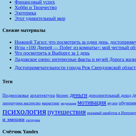
Финансовый успех
Хобби и Творчество
Эзотерика
Этот удивительный мир
Свежие материалы
Нижний Тагил: что посмотреть за один день, достопримеч
Игра «100 Дверей — Побег из комнаты»: мой честный обзо
Что посмотреть в Выборге за 1 день
Ладожское озеро: интересные факты и музей Дорога жизн
Достопримечательности города Реж Свердловской област
Теги
деньги
д
Подмосковье
архитектура
бизнес
дополнительный доход
мотивация
обучени
маркетинг
музеи
литературное мастерство
медитация
психология
путешествия
реальный заработок в Интернет
и эмоции
эзотерика
Счётчик Yandex