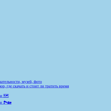
ательности, музей, фото
р, где скачать и стоит ли тратить время
и 🗺️
и 🏞️🏡