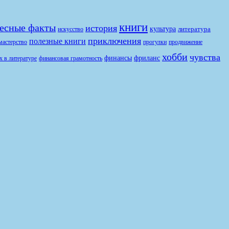
книги
есные факты
история
культура
литература
искусство
приключения
полезные книги
продвижение
мастерство
прогулки
хобби
чувства
финансы
фриланс
финансовая грамотность
х в литературе