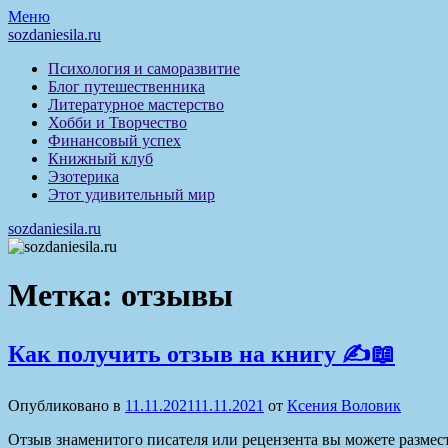
Перейти
Меню
к
sozdaniesila.ru
содержимому
Психология и саморазвитие
Блог путешественника
Литературное мастерство
Хобби и Творчество
Финансовый успех
Книжный клуб
Эзотерика
Этот удивительный мир
sozdaniesila.ru
Метка:
отзывы
Как получить отзыв на книгу ✍📖
Опубликовано в
11.11.2021
11.11.2021
от
Ксения Воловик
Отзыв знаменитого писателя или рецензента вы можете размести