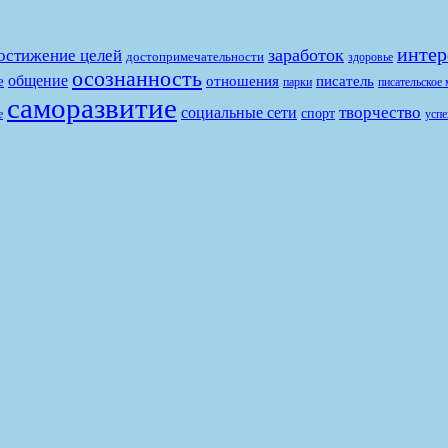
интер
заработок
остижение целей
достопримечательности
здоровье
осознанность
общение
е
отношения
писатель
парки
писательское 
саморазвитие
творчество
социальные сети
спорт
е
успе