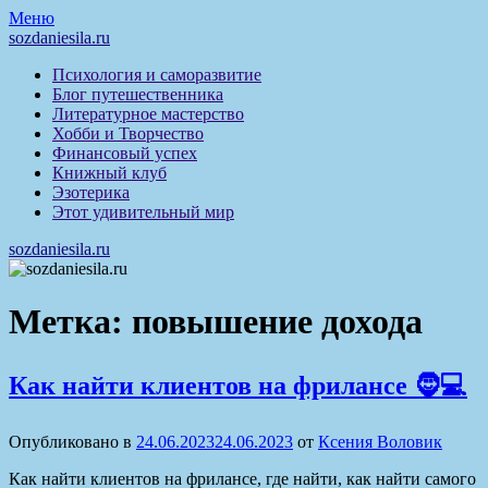
Перейти
Меню
к
sozdaniesila.ru
содержимому
Психология и саморазвитие
Блог путешественника
Литературное мастерство
Хобби и Творчество
Финансовый успех
Книжный клуб
Эзотерика
Этот удивительный мир
sozdaniesila.ru
Метка:
повышение дохода
Как найти клиентов на фрилансе 🧔💻
Опубликовано в
24.06.2023
24.06.2023
от
Ксения Воловик
Как найти клиентов на фрилансе, где найти, как найти самого