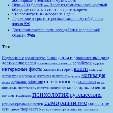
достопримечательности, музей, фото
Игра «100 Дверей — Побег из комнаты»: мой честный
обзор, где скачать и стоит ли тратить время
Что посмотреть в Выборге за 1 день
Ладожское озеро: интересные факты и музей Дорога
жизни 🗺️
Достопримечательности города Реж Свердловской
области 🏞️🏡
Теги
деньги
Подмосковье
архитектура
бизнес
дополнительный доход
заработок
достижение целей
достопримечательности
здоровье
книги
интересные факты
история
культура
искусство
мотивация
литература
маркетинг
литературное мастерство
медитация
осознанность
общение
обучение
отношения
музеи
парки
приключения
полезные книги
писатель
писательское мастерство
психология
путешествия
продвижение
прогулки
саморазвитие
социальные
реальный заработок в Интернете
творчество
сети
спорт
финансовая грамотность
успех в литературе