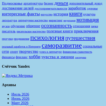
деньги
Подмосковье
архитектура
бизнес
дополнительный доход
заработок
достижение целей
достопримечательности
здоровье
книги
интересные факты
история
культура
искусство
мотивация
литература
маркетинг
литературное мастерство
медитация
осознанность
общение
обучение
отношения
музеи
парки
приключения
полезные книги
писатель
писательское мастерство
психология
путешествия
продвижение
прогулки
саморазвитие
социальные
реальный заработок в Интернете
творчество
сети
спорт
финансовая грамотность
успех в литературе
хобби
чувства и эмоции
финансы
фриланс
эзотерика
Счётчик Yandex
Архивы
Июль 2026
Июнь 2026
Март 2026