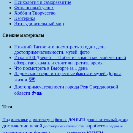
Психология и саморазвитие
Финансовый успех
Хобби и Творчество
Эзотерика
Этот удивительный мир
Свежие материалы
Нижний Тагил: что посмотреть за один день,
достопримечательности, музей, фото
Игра «100 Дверей — Побег из комнаты»: мой честный
обзор, где скачать и стоит ли тратить время
Что посмотреть в Выборге за 1 день
Ладожское озеро: интересные факты и музей Дорога
жизни 🗺️
Достопримечательности города Реж Свердловской
области 🏞️🏡
Теги
деньги
Подмосковье
архитектура
бизнес
дополнительный доход
заработок
достижение целей
достопримечательности
здоровье
книги
интересные факты
история