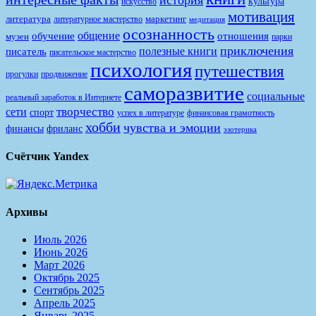
культура
искусство
мотивация
литература
маркетинг
литературное мастерство
медитация
осознанность
общение
обучение
отношения
музеи
парки
приключения
полезные книги
писатель
писательское мастерство
психология
путешествия
продвижение
прогулки
саморазвитие
социальные
реальный заработок в Интернете
творчество
сети
спорт
финансовая грамотность
успех в литературе
хобби
чувства и эмоции
финансы
фриланс
эзотерика
Счётчик Yandex
Архивы
Июль 2026
Июнь 2026
Март 2026
Октябрь 2025
Сентябрь 2025
Апрель 2025
Январь 2025