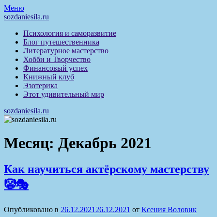
Перейти
Меню
к
sozdaniesila.ru
содержимому
Психология и саморазвитие
Блог путешественника
Литературное мастерство
Хобби и Творчество
Финансовый успех
Книжный клуб
Эзотерика
Этот удивительный мир
sozdaniesila.ru
Месяц:
Декабрь 2021
Как научиться актёрскому мастерству
🤡🎭
Опубликовано в
26.12.2021
26.12.2021
от
Ксения Воловик