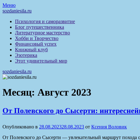
Перейти
Меню
к
sozdaniesila.ru
содержимому
Психология и саморазвитие
Блог путешественника
Литературное мастерство
Хобби и Творчество
Финансовый успех
Книжный клуб
Эзотерика
Этот удивительный мир
sozdaniesila.ru
Месяц:
Август 2023
От Полевского до Сысерти: интересней
Опубликовано в
28.08.2023
28.08.2023
от
Ксения Воловик
От Полевского до Сысерти — увлекательный маршрут похода о