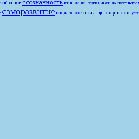
осознанность
общение
е
отношения
писатель
парки
писательское 
саморазвитие
творчество
социальные сети
спорт
е
успе