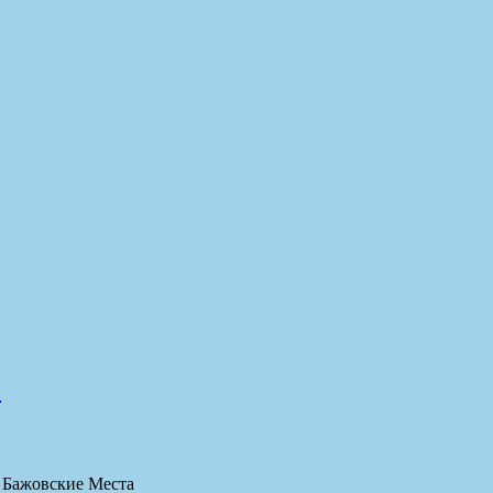
️
 Бажовские Места