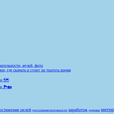
ательности, музей, фото
р, где скачать и стоит ли тратить время
и 🗺️
и 🏞️🏡
интер
заработок
остижение целей
достопримечательности
здоровье