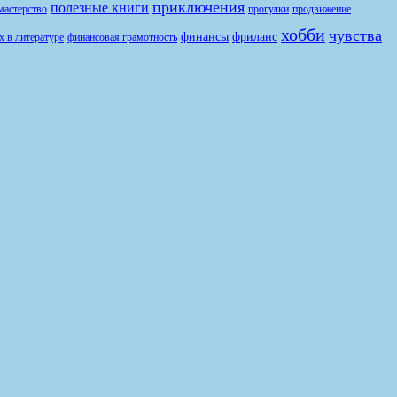
приключения
полезные книги
продвижение
мастерство
прогулки
хобби
чувства
финансы
фриланс
финансовая грамотность
х в литературе