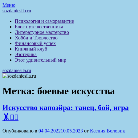
Перейти
Меню
к
sozdaniesila.ru
содержимому
Психология и саморазвитие
Блог путешественника
Литературное мастерство
Хобби и Творчество
Финансовый успех
Книжный клуб
Эзотерика
Этот удивительный мир
sozdaniesila.ru
Метка:
боевые искусства
Искусство капоэйра: танец, бой, игра
🤸🤸‍♂️
Опубликовано в
04.04.2022
10.05.2023
от
Ксения Воловик