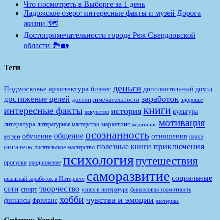
Что посмотреть в Выборге за 1 день
Ладожское озеро: интересные факты и музей Дорога
жизни 🗺️
Достопримечательности города Реж Свердловской
области 🏞️🏡
Теги
деньги
Подмосковье
архитектура
бизнес
дополнительный доход
заработок
достижение целей
достопримечательности
здоровье
книги
интересные факты
история
культура
искусство
мотивация
литература
маркетинг
литературное мастерство
медитация
осознанность
общение
обучение
отношения
музеи
парки
приключения
полезные книги
писатель
писательское мастерство
психология
путешествия
продвижение
прогулки
саморазвитие
социальные
реальный заработок в Интернете
творчество
сети
спорт
финансовая грамотность
успех в литературе
хобби
чувства и эмоции
финансы
фриланс
эзотерика