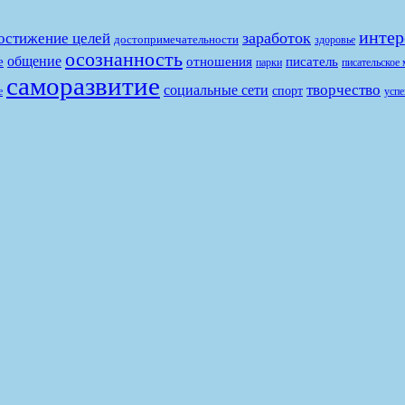
интер
заработок
остижение целей
достопримечательности
здоровье
осознанность
общение
е
отношения
писатель
парки
писательское 
саморазвитие
творчество
социальные сети
спорт
е
успе