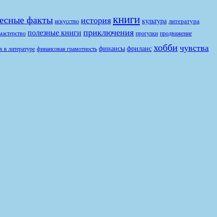
книги
есные факты
история
культура
литература
искусство
приключения
полезные книги
продвижение
мастерство
прогулки
хобби
чувства
финансы
фриланс
финансовая грамотность
х в литературе