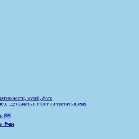
ательности, музей, фото
р, где скачать и стоит ли тратить время
и 🗺️
и 🏞️🏡