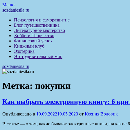
Перейти
Меню
к
sozdaniesila.ru
содержимому
Психология и саморазвитие
Блог путешественника
Литературное мастерство
Хобби и Творчество
Финансовый успех
Книжный клуб
Эзотерика
Этот удивительный мир
sozdaniesila.ru
Метка:
покупки
Как выбрать электронную книгу: 6 кри
Опубликовано в
10.09.2022
10.05.2023
от
Ксения Воловик
В статье — о том, какие бывают электронные книги, на какие 