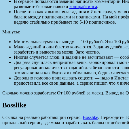
В сервисе попадаются задания написать комментарии Инс
развиваете базовые навыки
копирайтинга
.
После того как я выполняла задания в Инстаграм, у меня
баланс между подписчиками и подписками. На мой профиль
неделю стабильно прибывает по 5-10 подписчиков.
Минусы:
Минимальная сумма к выводу — 100 рублей. Эти 100 рубл
Мало заданий и они быстро кончаются. Задания дешёвые, т
заработать и вывести за месяц. Зато честно.
Иногда случается глюк, и задание не засчитывают — особе
Два раза случилась неприятная вещь: заблокировали мой «
регулировании количества заданий для безопасности ваш
это моя вина и как будто я их обманываю, бедных-несчас
Довольно геморно привязывать соцсети — надо в Инстагр
предоставила все свои данные, а сервис пишет, что я ниче
Сколько можно заработать: От 100 рублей за месяц. Вывод на 
Bosslike
Ссылка на реально работающий сервис:
Bosslike
. Переходите Т
прикольный сервис, где можно зарабатывать баллы от действий 