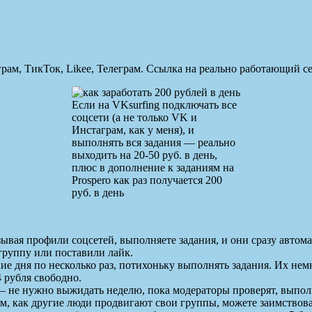
грам, ТикТок, Likee, Телеграм. Ссылка на реально работающий с
Если на VKsurfing подключать все
соцсети (а не только VK и
Инстаграм, как у меня), и
выполнять вся задания — реально
выходить на 20-50 руб. в день,
плюс в дополнение к заданиям на
Prospero как раз получается 200
руб. в день
зывая профили соцсетей, выполняете задания, и они сразу авто
группу или поставили лайк.
е дня по несколько раз, потихоньку выполнять задания. Их немн
4 рубля свободно.
 — не нужно выжидать неделю, пока модераторы проверят, выпо
ом, как другие люди продвигают свои группы, можете заимствова