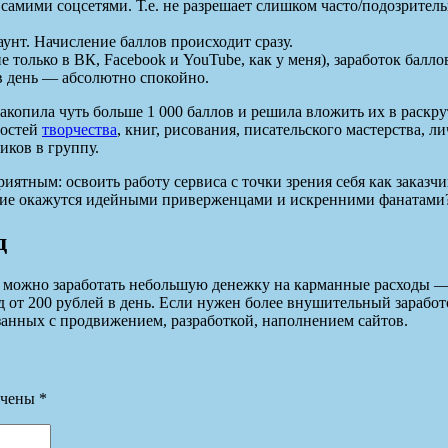
амими соцсетями. Т.е. не разрешает слишком часто/подозритель
аунт. Начисление баллов происходит сразу.
е только в ВК, Facebook и YouTube, как у меня), заработок балло
 в день — абсолютно спокойно.
копила чуть больше 1 000 баллов и решила вложить их в раскрут
ностей
творчества
, книг, рисования, писательского мастерства, ли
иков в группу.
иятным: освоить работу сервиса с точки зрения себя как заказч
вшие окажутся идейными приверженцами и искренними фанатами?
д
, можно заработать небольшую денежку на карманные расходы —
от 200 рублей в день. Если нужен более внушительный заработок
занных с продвижением, разработкой, наполнением сайтов.
ечены
*