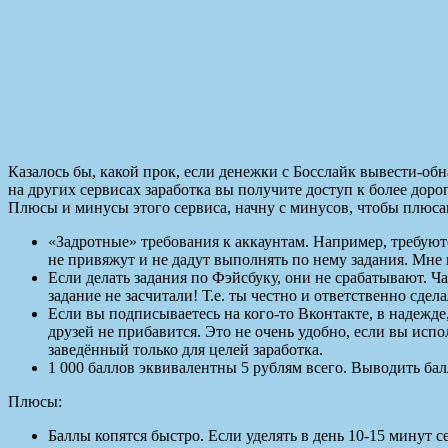
Казалось бы, какой прок, если денежки с Босслайк вывести-об
на других сервисах заработка вы получите доступ к более доро
Плюсы и минусы этого сервиса, начну с минусов, чтобы плюса
«Задротные» требования к аккаунтам. Например, требуютс
не привяжут и не дадут выполнять по нему задания. Мне 
Если делать задания по Фэйсбуку, они не срабатывают. Ч
задание не засчитали! Т.е. ты честно и ответственно сдела
Если вы подписываетесь на кого-то Вконтакте, в надежде,
друзей не прибавится. Это не очень удобно, если вы испо
заведённый только для целей заработка.
1 000 баллов эквивалентны 5 рублям всего. Выводить ба
Плюсы:
Баллы копятся быстро. Если уделять в день 10-15 минут с