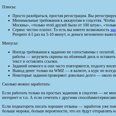
Плюсы:
Просто разобраться, простая регистрация. Вы регистрируе
Минимальные требования к аккаунтам в соцсетях. Чтобы в
Москвы», «только чтоб друзей было от 100 штук», «тольк
Сервис честно платит. То есть вы имеете возможность
за
Prospero 4-5 раз на 5-10 минут, и деньги мгновенно вы
Минусы:
Иногда требования к заданию не сопоставимы с оплатой. 
работы — загрузить скрины на облачный диск и оставить
текст и оставлять ссылки.
Заданий немного и они часто повторяются, подолгу висят
Вывод денег только на WMZ — в валюте, а курс не всегд
Некоторые задания проверяют довольно долго — около нед
Сколько можно заработать:
Если работать только на простых заданиях в соцсетях — не мн
интернет и т.п. А если сочетать с другими способами/сервисам
Если поднатореть писать хорошие отзывы — заработок уже поин
больше мороки, больше вероятности, что их будут отправлять на