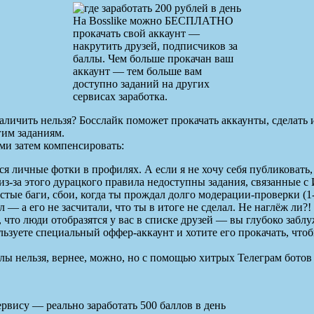
На Bosslike можно БЕСПЛАТНО
прокачать свой аккаунт —
накрутить друзей, подписчиков за
баллы. Чем больше прокачан ваш
аккаунт — тем больше вам
доступно заданий на других
сервисах заработка.
наличить нельзя? Босслайк поможет прокачать аккаунты, сделат
гим заданиям.
ми затем компенсировать:
я личные фотки в профилях. А если я не хочу себя публиковать,
из-за этого дурацкого правила недоступны задания, связанные с 
астые баги, сбои, когда ты прождал долго модерации-проверки (
л — а его не засчитали, что ты в итоге не сделал. Не наглёж ли?!
 что люди отобразятся у вас в списке друзей — вы глубоко заблу
льзуете специальный оффер-аккаунт и хотите его прокачать, что
ллы нельзя, вернее, можно, но с помощью хитрых Телеграм бото
ервису — реально заработать 500 баллов в день