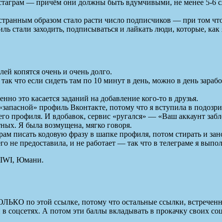
таграм — причём они должны быть вдумчивыми, не менее 5-6 сло
 странным образом стало расти число подписчиков — при том что
 стали заходить, подписываться и лайкать люди, которые, как я 
ей копятся очень и очень долго.
ак что если сидеть там по 10 минут в день, можно в день зарабо
нно это касается заданий на добавление кого-то в друзья.
запасной» профиль Вконтакте, потому что я вступила в подозрит
его профиля. И вдобавок, сервис «ругался» — «Ваш аккаунт забл
тных. Я была возмущена, мягко говоря.
ам писать кодовую фразу в шапке профиля, потом стирать и зан
го не предоставила, и не работает — так что в телеграме я выпол
QIWI, Юмани.
ОЛЬКО по этой ссылке, потому что остальные ссылки, встреченн
в соцсетях. А потом эти баллы вкладывать в прокачку своих соц