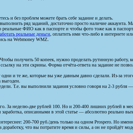
тесь и без проблем можете брать себе задание и делать.
ыполнить ряд заданий, достаточно просто наличие аккаунта. Мал
о реальные ФИО как в паспорте и чтобы фото тоже как в паспорт
работать реальные деньги
, оплатить ими что-либо в интернете или
велись на Webmoney WMZ.
Чтобы получить 50 копеек, нужно проделать рутинную работу, к
 ссылку на эти скрины. Форма отчёта-ответа на задание не позв
 одни и те же, которые вы уже давным давно сделали. Из-за этог
а выгоден.
ели. Т.е. вы выполнили задания условно говоря на 2-3 рубля — 
ого. За неделю-две рублей 100. Но и 200-400 лишних рублей в м
и заработка, описанными в этой статье — абсолютно реально выхо
тереснее: 200-700 руб./день только на одном Prospero. Но имен
 доработку, что вы потратите время и силы, а он не пройдёт мод