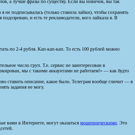
в, а лучше фразы по существу. Если вы новичок, вы так
 я не подписывалась (только ставила лайки), чтобы сохранять
подозреваю, и есть те рекламодатели, кого лайкала я. В
тать по 2-4 рубля. Кап-кап-кап. То есть 100 рублей можно
ельное число груп. Т.е. сервис не заинтересован в
окирован, мы с такими аккаунтами не работаем!» — как будто
ово ставить описание, какое было. Телеграм вообще глючит — я
нять задания не могу.
ые вами в Интернете, могут оказаться
мошенническими
. Это
сетей.