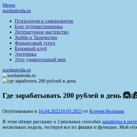
Перейти
Меню
к
sozdaniesila.ru
содержимому
Психология и саморазвитие
Блог путешественника
Литературное мастерство
Хобби и Творчество
Финансовый успех
Книжный клуб
Эзотерика
Этот удивительный мир
sozdaniesila.ru
Где зарабатывать 200 рублей в день 🙆
Опубликовано в
16.04.2022
10.05.2023
от
Ксения Воловик
В этом обзоре расскажу о 3 реальных способах
заработка в инт
нескольких недель, тестируя все их фишки и функции. Мой обз