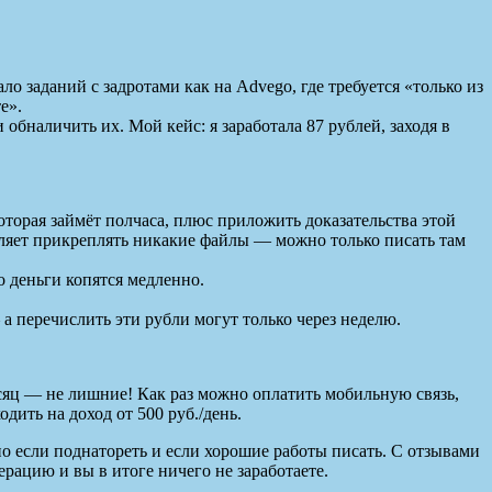
о заданий с задротами как на Advego, где требуется «только из
е».
 обналичить их. Мой кейс: я заработала 87 рублей, заходя в
оторая займёт полчаса, плюс приложить доказательства этой
оляет прикреплять никакие файлы — можно только писать там
о деньги копятся медленно.
а перечислить эти рубли могут только через неделю.
есяц — не лишние! Как раз можно оплатить мобильную связь,
дить на доход от 500 руб./день.
но если поднатореть и если хорошие работы писать. С отзывами
ерацию и вы в итоге ничего не заработаете.