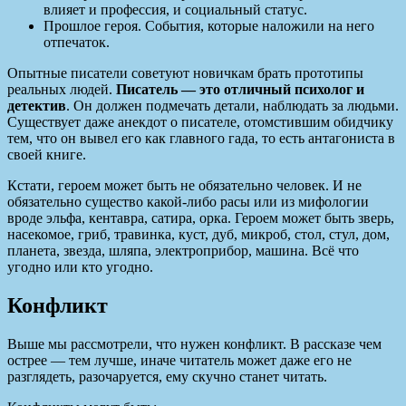
влияет и профессия, и социальный статус.
Прошлое героя. События, которые наложили на него
отпечаток.
Опытные писатели советуют новичкам брать прототипы
реальных людей.
Писатель — это отличный психолог и
детектив
. Он должен подмечать детали, наблюдать за людьми.
Существует даже анекдот о писателе, отомстившим обидчику
тем, что он вывел его как главного гада, то есть антагониста в
своей книге.
Кстати, героем может быть не обязательно человек. И не
обязательно существо какой-либо расы или из мифологии
вроде эльфа, кентавра, сатира, орка. Героем может быть зверь,
насекомое, гриб, травинка, куст, дуб, микроб, стол, стул, дом,
планета, звезда, шляпа, электроприбор, машина. Всё что
угодно или кто угодно.
Конфликт
Выше мы рассмотрели, что нужен конфликт. В рассказе чем
острее — тем лучше, иначе читатель может даже его не
разглядеть, разочаруется, ему скучно станет читать.