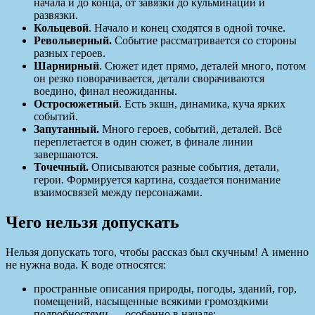
начала и до конца, от завязки до кульминации и
развязки.
Кольцевой
. Начало и конец сходятся в одной точке.
Револьверный.
Событие рассматривается со стороны
разных героев.
Шарнирный
. Сюжет идет прямо, деталей много, потом
он резко поворачивается, детали сворачиваются
воедино, финал неожиданны.
Остросюжетный
. Есть экшн, динамика, куча ярких
событий.
Запутанный.
Много героев, событий, деталей. Всё
переплетается в один сюжет, в финале линии
завершаются.
Точечный.
Описываются разные события, детали,
герои. Формируется картина, создается понимание
взаимосвязей между персонажами.
Чего нельзя допускать
Нельзя допускать того, чтобы рассказ был скучным! А именно
не нужна вода. К воде относятся:
пространные описания природы, погоды, зданий, гор,
помещений, насыщенные всякими громоздкими
подробностями — особенно в начале;