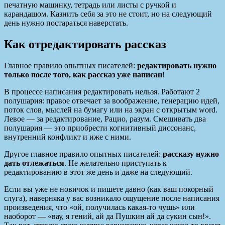
печатную машинку, тетрадь или листы с ручкой и
карандашом. Казнить себя за это не стоит, но на следующий
день нужно постараться наверстать.
Как отредактировать рассказ
Главное правило опытных писателей:
редактировать нужно
только после того, как рассказ уже написан
!
В процессе написания редактировать нельзя. Работают 2
полушария: правое отвечает за воображение, генерацию идей,
поток слов, мыслей на бумагу или на экран с открытым word.
Левое — за редактирование, Рацио, разум. Смешивать два
полушария — это приобрести когнитивный диссонанс,
внутренний конфликт и иже с ними.
Другое главное правило опытных писателей:
рассказу нужно
дать отлежаться
. Не желательно приступать к
редактированию в этот же день и даже на следующий.
Если вы уже не новичок и пишете давно (как ваш покорный
слуга), наверняка у вас возникало ощущение после написания
произведения, что «ой, получилась какая-то чушь» или
наоборот — «вау, я гений, ай да Пушкин ай да сукин сын!».