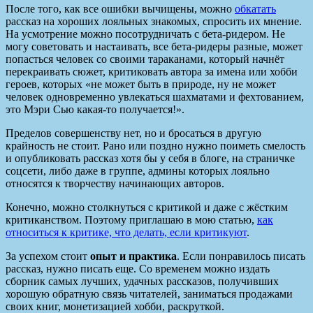
После того, как все ошибки вычищены, можно
обкатать
рассказ на хороших лояльных знакомых, спросить их мнение.
На усмотрение можно посотрудничать с бета-ридером. Не
могу советовать и настаивать, все бета-ридеры разные, может
попасться человек со своими тараканами, который начнёт
перекраивать сюжет, критиковать автора за имена или хобби
героев, которых «не может быть в природе, ну не может
человек одновременно увлекаться шахматами и фехтованием,
это Мэри Сью какая-то получается!».
Пределов совершенству нет, но и бросаться в другую
крайность не стоит. Рано или поздно нужно поиметь смелость
и опубликовать рассказ хотя бы у себя в блоге, на страничке
соцсети, либо даже в группе, админы которых лояльно
относятся к творчеству начинающих авторов.
Конечно, можно столкнуться с критикой и даже с жёстким
критиканством. Поэтому приглашаю в мою статью,
как
относиться к критике, что делать, если критикуют
.
За успехом стоит
опыт и практика
. Если понравилось писать
рассказ, нужно писать еще. Со временем можно издать
сборник самых лучших, удачных рассказов, получивших
хорошую обратную связь читателей, заниматься продажами
своих книг, монетизацией хобби, раскруткой.