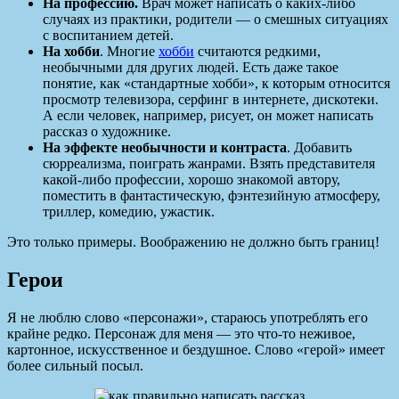
На профессию.
Врач может написать о каких-либо
случаях из практики, родители — о смешных ситуациях
с воспитанием детей.
На хобби
. Многие
хобби
считаются редкими,
необычными для других людей. Есть даже такое
понятие, как «стандартные хобби», к которым относится
просмотр телевизора, серфинг в интернете, дискотеки.
А если человек, например, рисует, он может написать
рассказ о художнике.
На эффекте необычности и контраста
. Добавить
сюрреализма, поиграть жанрами. Взять представителя
какой-либо профессии, хорошо знакомой автору,
поместить в фантастическую, фэнтезийную атмосферу,
триллер, комедию, ужастик.
Это только примеры. Воображению не должно быть границ!
Герои
Я не люблю слово «персонажи», стараюсь употреблять его
крайне редко. Персонаж для меня — это что-то неживое,
картонное, искусственное и бездушное. Слово «герой» имеет
более сильный посыл.