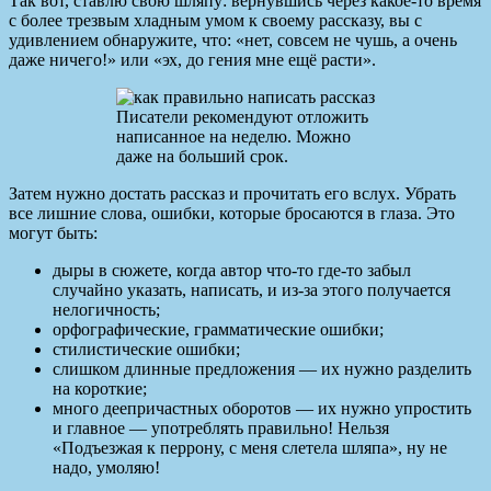
Так вот, ставлю свою шляпу: вернувшись через какое-то время
с более трезвым хладным умом к своему рассказу, вы с
удивлением обнаружите, что: «нет, совсем не чушь, а очень
даже ничего!» или «эх, до гения мне ещё расти».
Писатели рекомендуют отложить
написанное на неделю. Можно
даже на больший срок.
Затем нужно достать рассказ и прочитать его вслух. Убрать
все лишние слова, ошибки, которые бросаются в глаза. Это
могут быть:
дыры в сюжете, когда автор что-то где-то забыл
случайно указать, написать, и из-за этого получается
нелогичность;
орфографические, грамматические ошибки;
стилистические ошибки;
слишком длинные предложения — их нужно разделить
на короткие;
много деепричастных оборотов — их нужно упростить
и главное — употреблять правильно! Нельзя
«Подъезжая к перрону, с меня слетела шляпа», ну не
надо, умоляю!