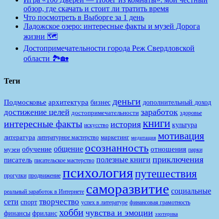
обзор, где скачать и стоит ли тратить время
Что посмотреть в Выборге за 1 день
Ладожское озеро: интересные факты и музей Дорога
жизни 🗺️
Достопримечательности города Реж Свердловской
области 🏞️🏡
Теги
деньги
Подмосковье
архитектура
бизнес
дополнительный доход
заработок
достижение целей
достопримечательности
здоровье
книги
интересные факты
история
культура
искусство
мотивация
литература
маркетинг
литературное мастерство
медитация
осознанность
общение
обучение
отношения
музеи
парки
приключения
полезные книги
писатель
писательское мастерство
психология
путешествия
продвижение
прогулки
саморазвитие
социальные
реальный заработок в Интернете
творчество
сети
спорт
финансовая грамотность
успех в литературе
хобби
чувства и эмоции
финансы
фриланс
эзотерика