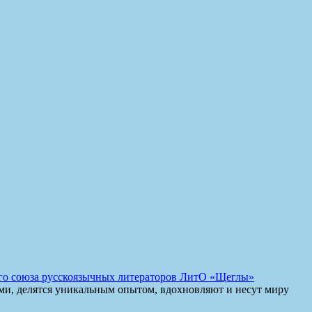
го союза русскоязычных литераторов ЛитО «Щеглы»
ми, делятся уникальным опытом, вдохновляют и несут миру