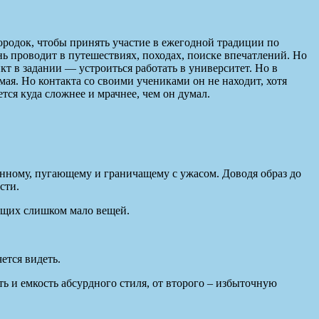
родок, чтобы принять участие в ежегодной традиции по
ь проводит в путешествиях, походах, поиске впечатлений. Но
нкт в задании — устроиться работать в университет. Но в
ая. Но контакта со своими учениками он не находит, хотя
тся куда сложнее и мрачнее, чем он думал.
анному, пугающему и граничащему с ужасом. Доводя образ до
сти.
ющих слишком мало вещей.
ется видеть.
ь и емкость абсурдного стиля, от второго – избыточную