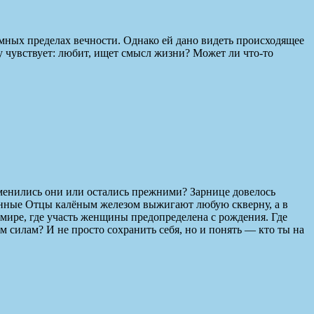
мных пределах вечности. Однако ей дано видеть происходящее
му чувствует: любит, ищет смысл жизни? Может ли что-то
менились они или остались прежними? Зарнице довелось
ненные Отцы калёным железом выжигают любую скверну, а в
 мире, где участь женщины предопределена с рождения. Где
ым силам? И не просто сохранить себя, но и понять — кто ты на