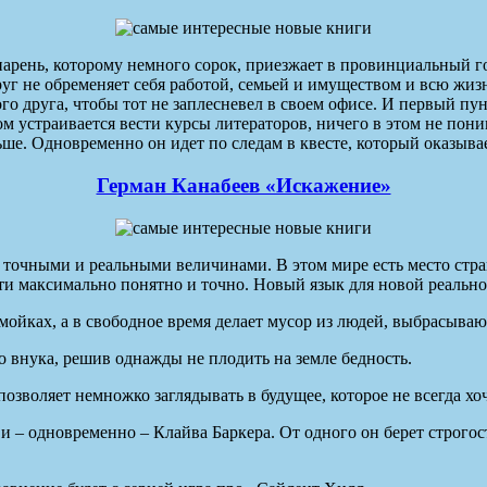
рень, которому немного сорок, приезжает в провинциальный го
г не обременяет себя работой, семьей и имуществом и всю жизн
рого друга, чтобы тот не заплесневел в своем офисе. И первый пу
м устраивается вести курсы литераторов, ничего в этом не поним
ьше. Одновременно он идет по следам в квесте, который оказывае
Герман Канабеев «Искажение»
о точными и реальными величинами. В этом мире есть место стр
ти максимально понятно и точно. Новый язык для новой реально
мойках, а в свободное время делает мусор из людей, выбрасыва
го внука, решив однажды не плодить на земле бедность.
 позволяет немножко заглядывать в будущее, которое не всегда хоч
 – одновременно – Клайва Баркера. От одного он берет строгост