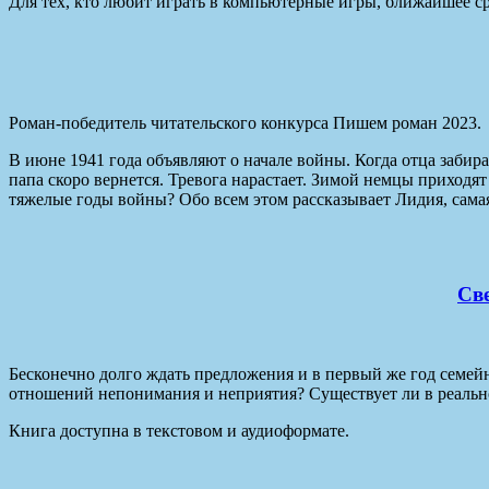
Для тех, кто любит играть в компьютерные игры, ближайшее ср
Роман-победитель читательского конкурса Пишем роман 2023.
В июне 1941 года объявляют о начале войны. Когда отца забир
папа скоро вернется. Тревога нарастает. Зимой немцы приходя
тяжелые годы войны? Обо всем этом рассказывает Лидия, самая
Св
Бесконечно долго ждать предложения и в первый же год семейно
отношений непонимания и неприятия? Существует ли в реальн
Книга доступна в текстовом и аудиоформате.