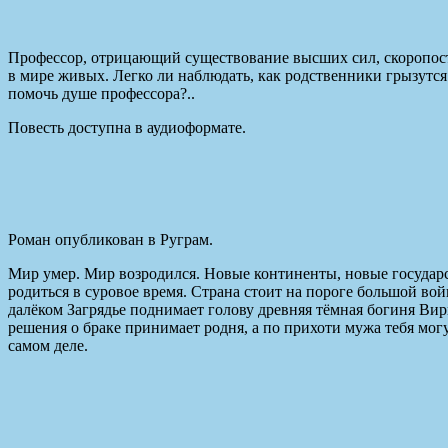
Профессор, отрицающий существование высших сил, скоропости
в мире живых. Легко ли наблюдать, как родственники грызутся 
помочь душе профессора?..
Повесть доступна в аудиоформате.
Роман опубликован в Руграм.
Мир умер. Мир возродился. Новые континенты, новые государс
родиться в суровое время. Страна стоит на пороге большой 
далёком Загрядье поднимает голову древняя тёмная богиня Вир
решения о браке принимает родня, а по прихоти мужа тебя могу
самом деле.