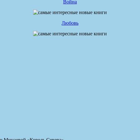
Война
Любовь
ии Минаевой «Король Севера».