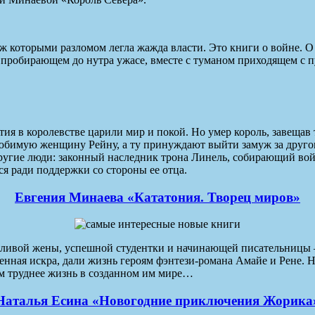
еж которыми разломом легла жажда власти. Это книги о войне. О 
 О пробирающем до нутра ужасе, вместе с туманом приходящем с
етия в королевстве царили мир и покой. Но умер король, завеща
юбимую женщину Рейну, а ту принуждают выйти замуж за другого
ругие люди: законный наследник трона Линель, собирающий вой
я ради поддержки со стороны ее отца.
Евгения Минаева «Кататония. Творец миров»
тливой жены, успешной студентки и начинающей писательницы – 
нная искра, дали жизнь героям фэнтези-романа Амайе и Рене. Н
ем труднее жизнь в созданном им мире…
Наталья Есина «Новогодние приключения Жорика