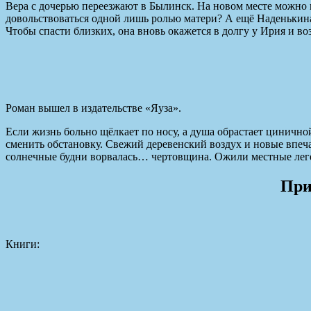
Вера с дочерью переезжают в Былинск. На новом месте можно н
довольствоваться одной лишь ролью матери? А ещё Наденькина
Чтобы спасти близких, она вновь окажется в долгу у Ирия и во
Роман вышел в издательстве «Яуза».
Если жизнь больно щёлкает по носу, а душа обрастает цинично
сменить обстановку. Свежий деревенский воздух и новые впеч
солнечные будни ворвалась… чертовщина. Ожили местные леген
При
Книги: