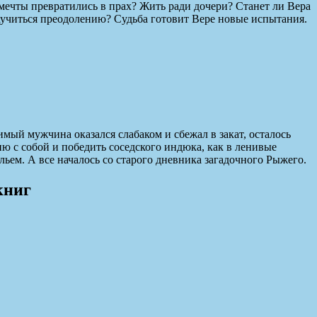
 мечты превратились в прах? Жить ради дочери? Станет ли Вера
научиться преодолению? Судьба готовит Вере новые испытания.
имый мужчина оказался слабаком и сбежал в закат, осталось
ю с собой и победить соседского индюка, как в ленивые
ем. А все началось со старого дневника загадочного Рыжего.
книг