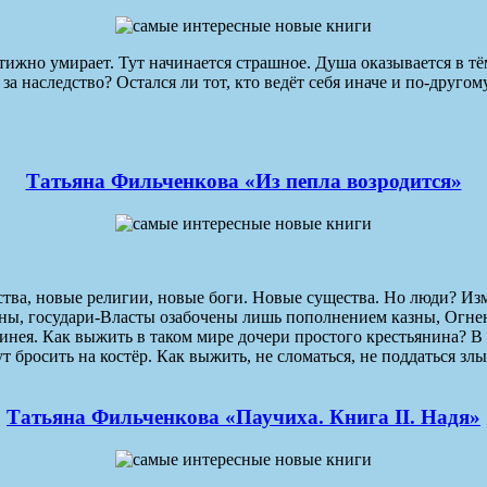
жно умирает. Тут начинается страшное. Душа оказывается в тё
за наследство? Остался ли тот, кто ведёт себя иначе и по-друго
Татьяна Фильченкова «Из пепла возродится»
тва, новые религии, новые боги. Новые существа. Но люди? Из
войны, государи-Власты озабочены лишь пополнением казны, Ог
инея. Как выжить в таком мире дочери простого крестьянина? В
т бросить на костёр. Как выжить, не сломаться, не поддаться зл
Татьяна Фильченкова «Паучиха. Книга II. Надя»