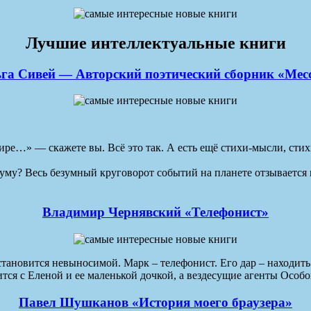
Лучшие интеллектуальные книги
га Сивей — Авторский поэтический сборник «Мес
е…» — скажете вы. Всё это так. А есть ещё стихи-мысли, стихи
зуму? Весь безумный круговорот событий на планете отзывается в
Владимир Чернявский «Телефонист»
ановится невыносимой. Марк – телефонист. Его дар – находить 
ится с Еленой и ее маленькой дочкой, а вездесущие агенты Особ
Павел Шушканов «История моего браузера»