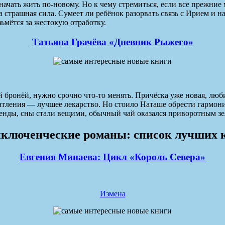
ачать жить по-новому. Но к чему стремиться, если все прежние
 страшная сила. Сумеет ли ребёнок разорвать связь с Ирием и 
зьмётся за жестокую отработку.
Татьяна Грачёва «Дневник Рыжего»
й бронёй, нужно срочно что-то менять. Причёска уже новая, люб
атления — лучшее лекарство. Но стоило Наташе обрести гармони
ды, сны стали вещими, обычный чай оказался приворотным зель
ключенческие романы: список лучших 
Евгения Минаева: Цикл «Король Севера»
Измена