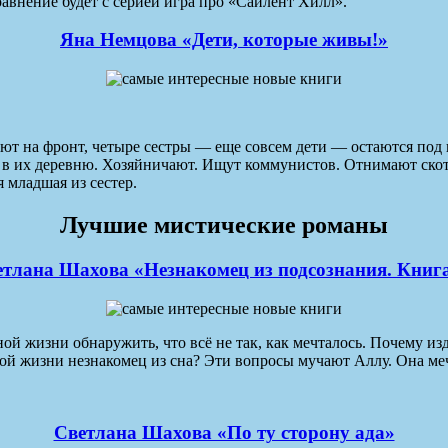
авнение будет с серией игра про «Сайлент Хилл».
Яна Немцова «Дети, которые живы!»
ают на фронт, четыре сестры — еще совсем дети — остаются под 
т в их деревню. Хозяйничают. Ищут коммунистов. Отнимают скот 
 младшая из сестер.
Лучшие мистические романы
етлана Шахова «Незнакомец из подсознания. Книга
й жизни обнаружить, что всё не так, как мечталось. Почему изд
ой жизни незнакомец из сна? Эти вопросы мучают Аллу. Она ме
Светлана Шахова «По ту сторону ада»