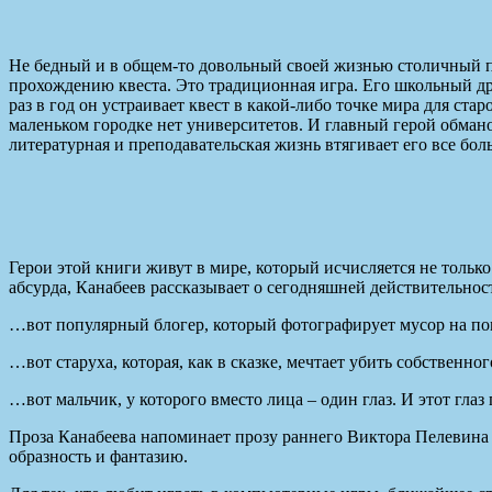
Не бедный и в общем-то довольный своей жизнью столичный па
прохождению квеста. Это традиционная игра. Его школьный дру
раз в год он устраивает квест в какой-либо точке мира для ста
маленьком городке нет университетов. И главный герой обмано
литературная и преподавательская жизнь втягивает его все бол
Герои этой книги живут в мире, который исчисляется не тольк
абсурда, Канабеев рассказывает о сегодняшней действительнос
…вот популярный блогер, который фотографирует мусор на по
…вот старуха, которая, как в сказке, мечтает убить собственно
…вот мальчик, у которого вместо лица – один глаз. И этот глаз
Проза Канабеева напоминает прозу раннего Виктора Пелевина и
образность и фантазию.