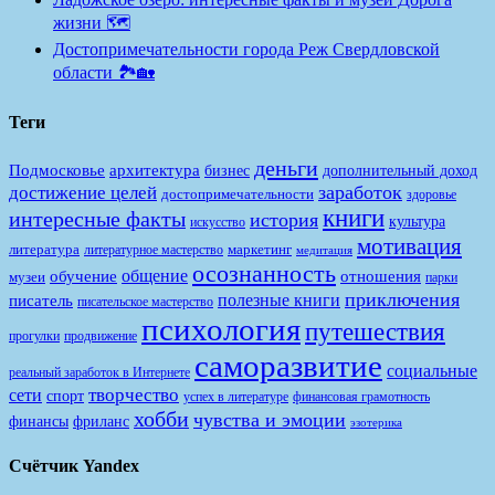
жизни 🗺️
Достопримечательности города Реж Свердловской
области 🏞️🏡
Теги
деньги
Подмосковье
архитектура
бизнес
дополнительный доход
заработок
достижение целей
достопримечательности
здоровье
книги
интересные факты
история
культура
искусство
мотивация
литература
маркетинг
литературное мастерство
медитация
осознанность
общение
обучение
отношения
музеи
парки
приключения
полезные книги
писатель
писательское мастерство
психология
путешествия
продвижение
прогулки
саморазвитие
социальные
реальный заработок в Интернете
творчество
сети
спорт
финансовая грамотность
успех в литературе
хобби
чувства и эмоции
финансы
фриланс
эзотерика
Счётчик Yandex