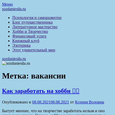
Перейти
Меню
к
sozdaniesila.ru
содержимому
Психология и саморазвитие
Блог путешественника
Литературное мастерство
Хобби и Творчество
Финансовый успех
Книжный клуб
Эзотерика
Этот удивительный мир
sozdaniesila.ru
Метка:
вакансии
Как заработать на хобби 🤹‍♀️
Опубликовано в
08.08.2021
08.08.2021
от
Ксения Воловик
Бытует мнение, что на творчестве заработать нельзя и оно