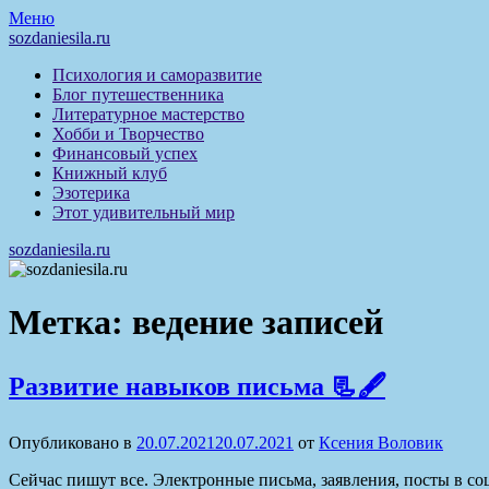
Перейти
Меню
к
sozdaniesila.ru
содержимому
Психология и саморазвитие
Блог путешественника
Литературное мастерство
Хобби и Творчество
Финансовый успех
Книжный клуб
Эзотерика
Этот удивительный мир
sozdaniesila.ru
Метка:
ведение записей
Развитие навыков письма 📃🖋
Опубликовано в
20.07.2021
20.07.2021
от
Ксения Воловик
Сейчас пишут все. Электронные письма, заявления, посты в со