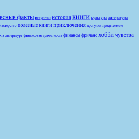
книги
есные факты
история
культура
литература
искусство
приключения
полезные книги
продвижение
мастерство
прогулки
хобби
чувства
финансы
фриланс
финансовая грамотность
х в литературе