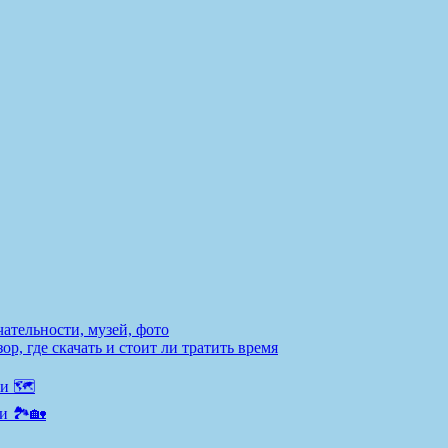
ательности, музей, фото
р, где скачать и стоит ли тратить время
и 🗺️
и 🏞️🏡