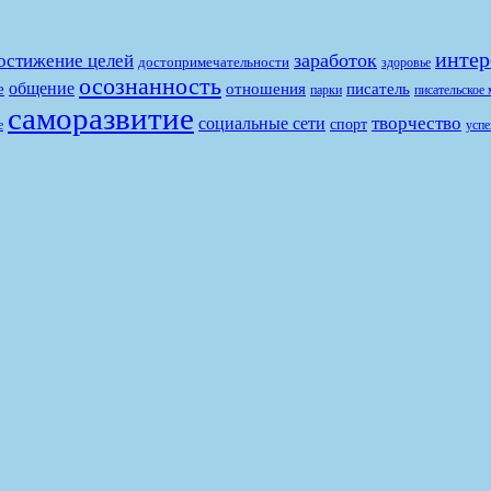
интер
заработок
остижение целей
достопримечательности
здоровье
осознанность
общение
е
отношения
писатель
парки
писательское 
саморазвитие
творчество
социальные сети
спорт
е
успе