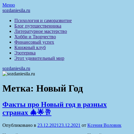
Перейти
Меню
к
sozdaniesila.ru
содержимому
Психология и саморазвитие
Блог путешественника
Литературное мастерство
Хобби и Творчество
Финансовый успех
Книжный клуб
Эзотерика
Этот удивительный мир
sozdaniesila.ru
Метка:
Новый Год
Факты про Новый год в разных
странах 🎄🌟🥂
Опубликовано в
23.12.2021
23.12.2021
от
Ксения Воловик