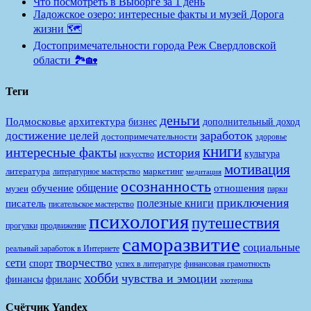
Что посмотреть в Выборге за 1 день
Ладожское озеро: интересные факты и музей Дорога
жизни 🗺️
Достопримечательности города Реж Свердловской
области 🏞️🏡
Теги
деньги
Подмосковье
архитектура
бизнес
дополнительный доход
заработок
достижение целей
достопримечательности
здоровье
книги
интересные факты
история
культура
искусство
мотивация
литература
маркетинг
литературное мастерство
медитация
осознанность
общение
обучение
отношения
музеи
парки
приключения
полезные книги
писатель
писательское мастерство
психология
путешествия
продвижение
прогулки
саморазвитие
социальные
реальный заработок в Интернете
творчество
сети
спорт
финансовая грамотность
успех в литературе
хобби
чувства и эмоции
финансы
фриланс
эзотерика
Счётчик Yandex