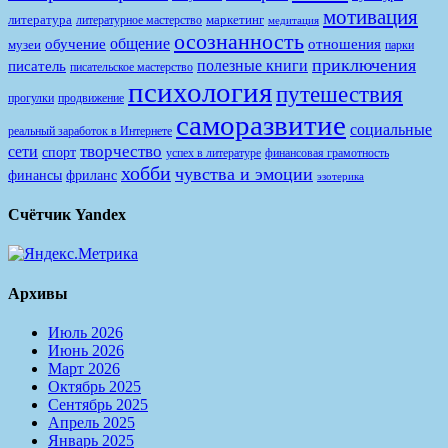
мотивация
литература
маркетинг
литературное мастерство
медитация
осознанность
общение
обучение
отношения
музеи
парки
приключения
полезные книги
писатель
писательское мастерство
психология
путешествия
продвижение
прогулки
саморазвитие
социальные
реальный заработок в Интернете
творчество
сети
спорт
финансовая грамотность
успех в литературе
хобби
чувства и эмоции
финансы
фриланс
эзотерика
Счётчик Yandex
Архивы
Июль 2026
Июнь 2026
Март 2026
Октябрь 2025
Сентябрь 2025
Апрель 2025
Январь 2025