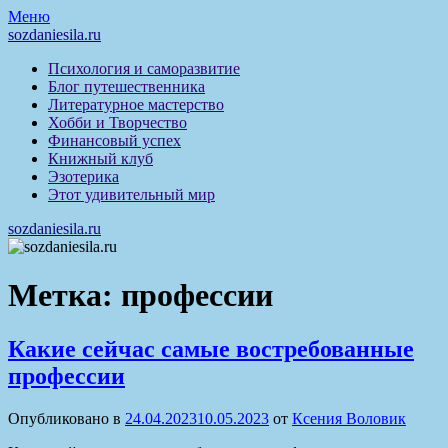
Перейти
Меню
к
sozdaniesila.ru
содержимому
Психология и саморазвитие
Блог путешественника
Литературное мастерство
Хобби и Творчество
Финансовый успех
Книжный клуб
Эзотерика
Этот удивительный мир
sozdaniesila.ru
Метка:
профессии
Какие сейчас самые востребованные
профессии
Опубликовано в
24.04.2023
10.05.2023
от
Ксения Воловик