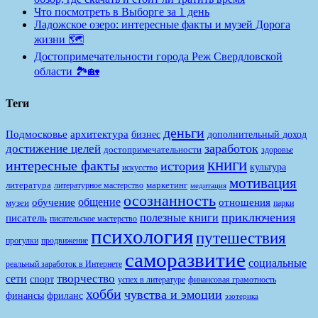
Что посмотреть в Выборге за 1 день
Ладожское озеро: интересные факты и музей Дорога
жизни 🗺️
Достопримечательности города Реж Свердловской
области 🏞️🏡
Теги
деньги
Подмосковье
архитектура
бизнес
дополнительный доход
заработок
достижение целей
достопримечательности
здоровье
книги
интересные факты
история
культура
искусство
мотивация
литература
маркетинг
литературное мастерство
медитация
осознанность
общение
обучение
отношения
музеи
парки
приключения
полезные книги
писатель
писательское мастерство
психология
путешествия
продвижение
прогулки
саморазвитие
социальные
реальный заработок в Интернете
творчество
сети
спорт
финансовая грамотность
успех в литературе
хобби
чувства и эмоции
финансы
фриланс
эзотерика