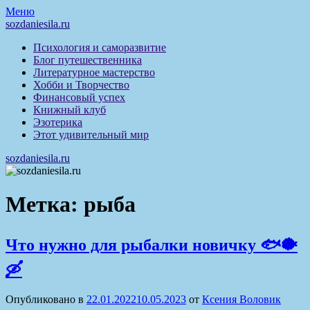
Перейти
Меню
к
sozdaniesila.ru
содержимому
Психология и саморазвитие
Блог путешественника
Литературное мастерство
Хобби и Творчество
Финансовый успех
Книжный клуб
Эзотерика
Этот удивительный мир
sozdaniesila.ru
Метка:
рыба
Что нужно для рыбалки новичку 🐟🐡
🛶
Опубликовано в
22.01.2022
10.05.2023
от
Ксения Воловик