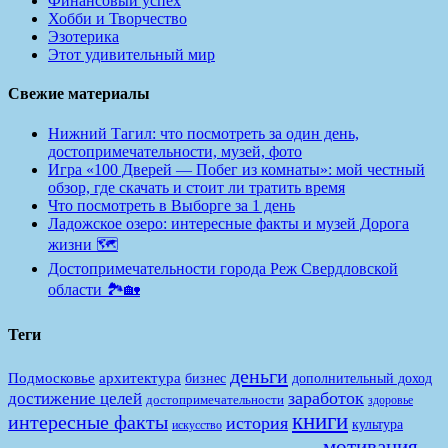
Финансовый успех
Хобби и Творчество
Эзотерика
Этот удивительный мир
Свежие материалы
Нижний Тагил: что посмотреть за один день,
достопримечательности, музей, фото
Игра «100 Дверей — Побег из комнаты»: мой честный
обзор, где скачать и стоит ли тратить время
Что посмотреть в Выборге за 1 день
Ладожское озеро: интересные факты и музей Дорога
жизни 🗺️
Достопримечательности города Реж Свердловской
области 🏞️🏡
Теги
деньги
Подмосковье
архитектура
бизнес
дополнительный доход
заработок
достижение целей
достопримечательности
здоровье
книги
интересные факты
история
культура
искусство
мотивация