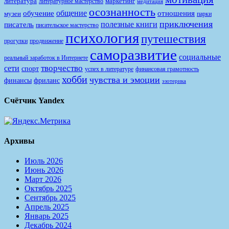
литература
маркетинг
литературное мастерство
медитация
осознанность
общение
обучение
отношения
музеи
парки
приключения
полезные книги
писатель
писательское мастерство
психология
путешествия
продвижение
прогулки
саморазвитие
социальные
реальный заработок в Интернете
творчество
сети
спорт
финансовая грамотность
успех в литературе
хобби
чувства и эмоции
финансы
фриланс
эзотерика
Счётчик Yandex
Архивы
Июль 2026
Июнь 2026
Март 2026
Октябрь 2025
Сентябрь 2025
Апрель 2025
Январь 2025
Декабрь 2024