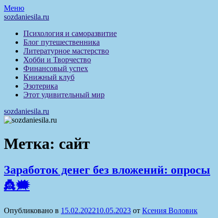
Перейти
Меню
к
sozdaniesila.ru
содержимому
Психология и саморазвитие
Блог путешественника
Литературное мастерство
Хобби и Творчество
Финансовый успех
Книжный клуб
Эзотерика
Этот удивительный мир
sozdaniesila.ru
Метка:
сайт
Заработок денег без вложений: опросы
👸🗯
Опубликовано в
15.02.2022
10.05.2023
от
Ксения Воловик