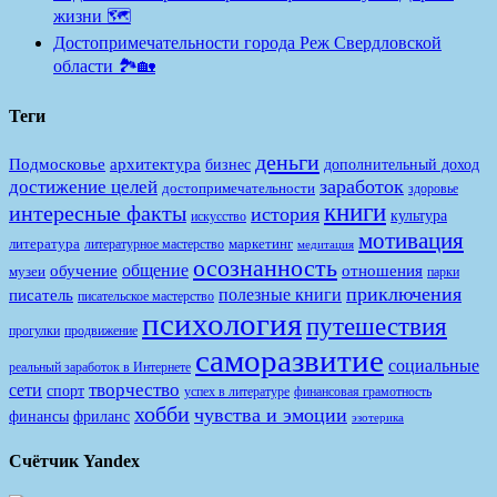
жизни 🗺️
Достопримечательности города Реж Свердловской
области 🏞️🏡
Теги
деньги
Подмосковье
архитектура
бизнес
дополнительный доход
заработок
достижение целей
достопримечательности
здоровье
книги
интересные факты
история
культура
искусство
мотивация
литература
маркетинг
литературное мастерство
медитация
осознанность
общение
обучение
отношения
музеи
парки
приключения
полезные книги
писатель
писательское мастерство
психология
путешествия
продвижение
прогулки
саморазвитие
социальные
реальный заработок в Интернете
творчество
сети
спорт
финансовая грамотность
успех в литературе
хобби
чувства и эмоции
финансы
фриланс
эзотерика
Счётчик Yandex