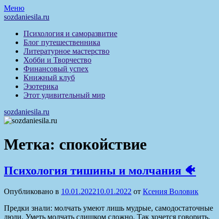
Перейти
Меню
к
sozdaniesila.ru
содержимому
Психология и саморазвитие
Блог путешественника
Литературное мастерство
Хобби и Творчество
Финансовый успех
Книжный клуб
Эзотерика
Этот удивительный мир
sozdaniesila.ru
Метка:
спокойствие
Психология тишины и молчания 🐠
Опубликовано в
10.01.2022
10.01.2022
от
Ксения Воловик
Предки знали: молчать умеют лишь мудрые, самодостаточные
люди. Уметь молчать слишком сложно. Так хочется говорить,