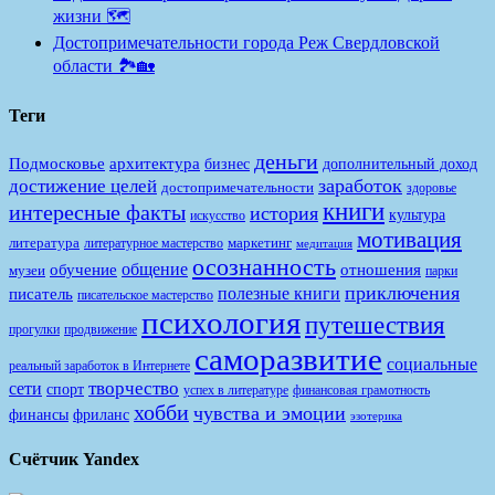
жизни 🗺️
Достопримечательности города Реж Свердловской
области 🏞️🏡
Теги
деньги
Подмосковье
архитектура
бизнес
дополнительный доход
заработок
достижение целей
достопримечательности
здоровье
книги
интересные факты
история
культура
искусство
мотивация
литература
маркетинг
литературное мастерство
медитация
осознанность
общение
обучение
отношения
музеи
парки
приключения
полезные книги
писатель
писательское мастерство
психология
путешествия
продвижение
прогулки
саморазвитие
социальные
реальный заработок в Интернете
творчество
сети
спорт
финансовая грамотность
успех в литературе
хобби
чувства и эмоции
финансы
фриланс
эзотерика
Счётчик Yandex