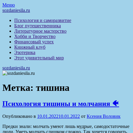
Перейти
Меню
к
sozdaniesila.ru
содержимому
Психология и саморазвитие
Блог путешественника
Литературное мастерство
Хобби и Творчество
Финансовый успех
Книжный клуб
Эзотерика
Этот удивительный мир
sozdaniesila.ru
Метка:
тишина
Психология тишины и молчания 🐠
Опубликовано в
10.01.2022
10.01.2022
от
Ксения Воловик
Предки знали: молчать умеют лишь мудрые, самодостаточные
люди. Уметь молчать слишком сложно. Так хочется говорить,