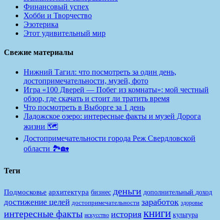
Финансовый успех
Хобби и Творчество
Эзотерика
Этот удивительный мир
Свежие материалы
Нижний Тагил: что посмотреть за один день,
достопримечательности, музей, фото
Игра «100 Дверей — Побег из комнаты»: мой честный
обзор, где скачать и стоит ли тратить время
Что посмотреть в Выборге за 1 день
Ладожское озеро: интересные факты и музей Дорога
жизни 🗺️
Достопримечательности города Реж Свердловской
области 🏞️🏡
Теги
деньги
Подмосковье
архитектура
бизнес
дополнительный доход
заработок
достижение целей
достопримечательности
здоровье
книги
интересные факты
история
культура
искусство