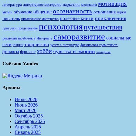
мотивация
литература
маркетинг
литературное мастерство
медитация
осознанность
общение
обучение
отношения
музеи
парки
приключения
полезные книги
писатель
писательское мастерство
психология
путешествия
продвижение
прогулки
саморазвитие
социальные
реальный заработок в Интернете
творчество
сети
спорт
финансовая грамотность
успех в литературе
хобби
чувства и эмоции
финансы
фриланс
эзотерика
Счётчик Yandex
Архивы
Июль 2026
Июнь 2026
Март 2026
Октябрь 2025
Сентябрь 2025
Апрель 2025
Январь 2025