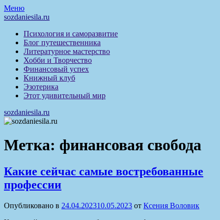
Перейти
Меню
к
sozdaniesila.ru
содержимому
Психология и саморазвитие
Блог путешественника
Литературное мастерство
Хобби и Творчество
Финансовый успех
Книжный клуб
Эзотерика
Этот удивительный мир
sozdaniesila.ru
Метка:
финансовая свобода
Какие сейчас самые востребованные
профессии
Опубликовано в
24.04.2023
10.05.2023
от
Ксения Воловик