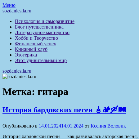
Перейти
Меню
к
sozdaniesila.ru
содержимому
Психология и саморазвитие
Блог путешественника
Литературное мастерство
Хобби и Творчество
Финансовый успех
Книжный клуб
Эзотерика
Этот удивительный мир
sozdaniesila.ru
Метка:
гитара
История бардовских песен 🎸🏕️🛶🛤️
Опубликовано в
14.01.2024
14.01.2024
от
Ксения Воловик
История бардовской песни — как развивалась авторская песня,