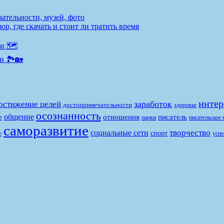
ательности, музей, фото
р, где скачать и стоит ли тратить время
и 🗺️
и 🏞️🏡
интер
заработок
остижение целей
достопримечательности
здоровье
осознанность
общение
е
отношения
писатель
парки
писательское 
саморазвитие
творчество
социальные сети
спорт
е
успе