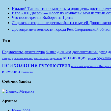
Нижний Тагил: что посмотреть за один день, достопримеч
Игра «100 Дверей — Побег из комнаты»: мой честный обзо
Что посмотреть в Выборге за 1 день
Ладожское озеро: интересные факты и музей Дорога жизн
Достопримечательности города Реж Свердловской област
Теги
деньги
д
Подмосковье
архитектура
бизнес
дополнительный доход
мотивация
обучени
маркетинг
музеи
литературное мастерство
медитация
психология
путешествия
реальный заработок в Интернет
и эмоции
эзотерика
Счётчик Yandex
Архивы
Июль 2026