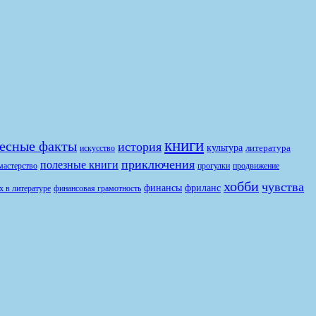
книги
есные факты
история
культура
литература
искусство
приключения
полезные книги
продвижение
мастерство
прогулки
хобби
чувства
финансы
фриланс
финансовая грамотность
х в литературе