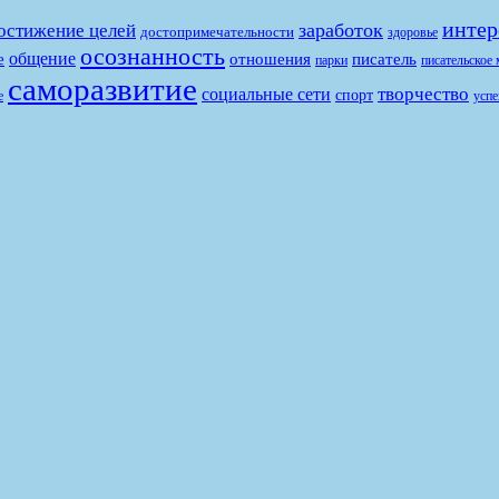
интер
заработок
остижение целей
достопримечательности
здоровье
осознанность
общение
е
отношения
писатель
парки
писательское 
саморазвитие
творчество
социальные сети
спорт
е
успе