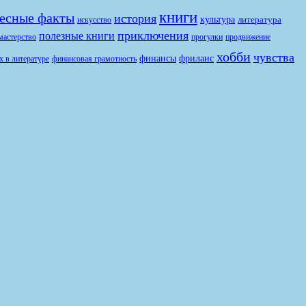
книги
есные факты
история
культура
литература
искусство
приключения
полезные книги
продвижение
мастерство
прогулки
хобби
чувства
финансы
фриланс
финансовая грамотность
х в литературе