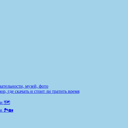
ательности, музей, фото
р, где скачать и стоит ли тратить время
и 🗺️
и 🏞️🏡