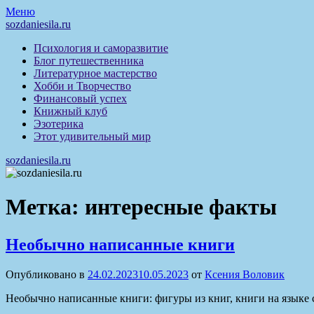
Перейти
Меню
к
sozdaniesila.ru
содержимому
Психология и саморазвитие
Блог путешественника
Литературное мастерство
Хобби и Творчество
Финансовый успех
Книжный клуб
Эзотерика
Этот удивительный мир
sozdaniesila.ru
Метка:
интересные факты
Необычно написанные книги
Опубликовано в
24.02.2023
10.05.2023
от
Ксения Воловик
Необычно написанные книги: фигуры из книг, книги на языке 