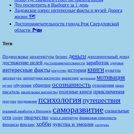
Что посмотреть в Выборге за 1 день
Ладожское озеро: интересные факты и музей Дорога
жизни 🗺️
Достопримечательности города Реж Свердловской
области 🏞️🏡
Теги
деньги
Подмосковье
архитектура
бизнес
дополнительный доход
заработок
достижение целей
достопримечательности
здоровье
книги
интересные факты
история
культура
искусство
мотивация
литература
маркетинг
литературное мастерство
медитация
осознанность
общение
обучение
отношения
музеи
парки
приключения
полезные книги
писатель
писательское мастерство
психология
путешествия
продвижение
прогулки
саморазвитие
социальные
реальный заработок в Интернете
творчество
сети
спорт
финансовая грамотность
успех в литературе
хобби
чувства и эмоции
финансы
фриланс
эзотерика