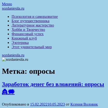
Перейти
Меню
к
sozdaniesila.ru
содержимому
Психология и саморазвитие
Блог путешественника
Литературное мастерство
Хобби и Творчество
Финансовый успех
Книжный клуб
Эзотерика
Этот удивительный мир
sozdaniesila.ru
Метка:
опросы
Заработок денег без вложений: опросы
👸🗯
Опубликовано в
15.02.2022
10.05.2023
от
Ксения Воловик