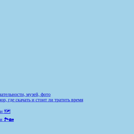
ательности, музей, фото
р, где скачать и стоит ли тратить время
и 🗺️
и 🏞️🏡