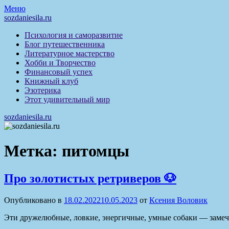
Перейти
Меню
к
sozdaniesila.ru
содержимому
Психология и саморазвитие
Блог путешественника
Литературное мастерство
Хобби и Творчество
Финансовый успех
Книжный клуб
Эзотерика
Этот удивительный мир
sozdaniesila.ru
Метка:
питомцы
Про золотистых ретриверов 🐶
Опубликовано в
18.02.2022
10.05.2023
от
Ксения Воловик
Эти дружелюбные, ловкие, энергичные, умные собаки — замечат