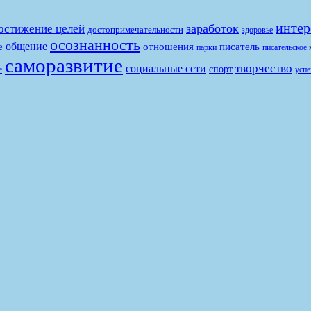
интер
заработок
остижение целей
достопримечательности
здоровье
осознанность
общение
е
отношения
писатель
парки
писательское 
саморазвитие
творчество
социальные сети
спорт
е
успе