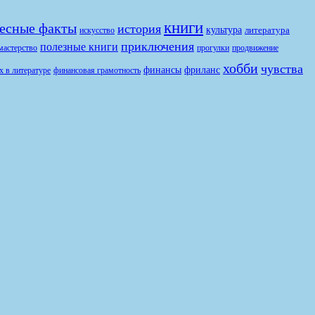
книги
есные факты
история
культура
литература
искусство
приключения
полезные книги
продвижение
мастерство
прогулки
хобби
чувства
финансы
фриланс
финансовая грамотность
х в литературе