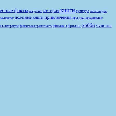
книги
есные факты
история
культура
литература
искусство
приключения
полезные книги
продвижение
мастерство
прогулки
хобби
чувства
финансы
фриланс
финансовая грамотность
х в литературе