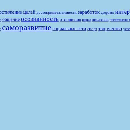
интер
заработок
остижение целей
достопримечательности
здоровье
осознанность
общение
е
отношения
писатель
парки
писательское 
саморазвитие
творчество
социальные сети
спорт
е
успе