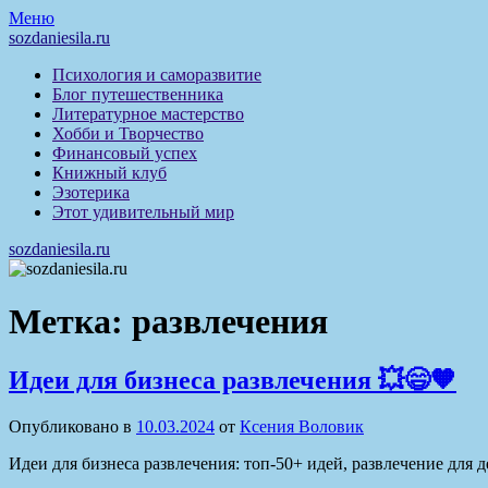
Перейти
Меню
к
sozdaniesila.ru
содержимому
Психология и саморазвитие
Блог путешественника
Литературное мастерство
Хобби и Творчество
Финансовый успех
Книжный клуб
Эзотерика
Этот удивительный мир
sozdaniesila.ru
Метка:
развлечения
Идеи для бизнеса развлечения 💥😄🧡
Опубликовано в
10.03.2024
от
Ксения Воловик
Идеи для бизнеса развлечения: топ-50+ идей, развлечение для 