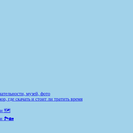
ательности, музей, фото
р, где скачать и стоит ли тратить время
и 🗺️
и 🏞️🏡