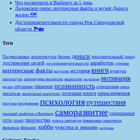
Что посмотреть в Выборге за 1 день
Ладожское озеро: интересные факты и музей Дорога
жизни 🗺️
Достопримечательности города Реж Свердловской
области 🏞️🏡
Теги
деньги
Подмосковье
архитектура
бизнес
дополнительный доход
заработок
достижение целей
достопримечательности
здоровье
книги
интересные факты
история
культура
искусство
мотивация
литература
маркетинг
литературное мастерство
медитация
осознанность
общение
обучение
отношения
музеи
парки
приключения
полезные книги
писатель
писательское мастерство
психология
путешествия
продвижение
прогулки
саморазвитие
социальные
реальный заработок в Интернете
творчество
сети
спорт
финансовая грамотность
успех в литературе
хобби
чувства и эмоции
финансы
фриланс
эзотерика