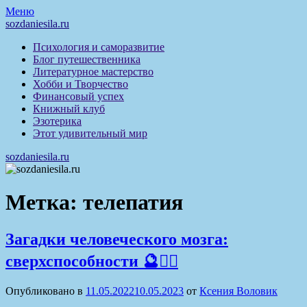
Перейти
Меню
к
sozdaniesila.ru
содержимому
Психология и саморазвитие
Блог путешественника
Литературное мастерство
Хобби и Творчество
Финансовый успех
Книжный клуб
Эзотерика
Этот удивительный мир
sozdaniesila.ru
Метка:
телепатия
Загадки человеческого мозга:
сверхспособности 🔮🧙‍♂️
Опубликовано в
11.05.2022
10.05.2023
от
Ксения Воловик