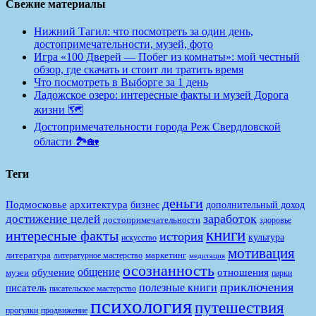
Свежие материалы
Нижний Тагил: что посмотреть за один день,
достопримечательности, музей, фото
Игра «100 Дверей — Побег из комнаты»: мой честный
обзор, где скачать и стоит ли тратить время
Что посмотреть в Выборге за 1 день
Ладожское озеро: интересные факты и музей Дорога
жизни 🗺️
Достопримечательности города Реж Свердловской
области 🏞️🏡
Теги
деньги
Подмосковье
архитектура
бизнес
дополнительный доход
заработок
достижение целей
достопримечательности
здоровье
книги
интересные факты
история
культура
искусство
мотивация
литература
маркетинг
литературное мастерство
медитация
осознанность
общение
обучение
отношения
музеи
парки
приключения
полезные книги
писатель
писательское мастерство
психология
путешествия
продвижение
прогулки