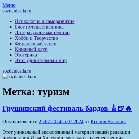
Перейти
Меню
к
sozdaniesila.ru
содержимому
Психология и саморазвитие
Блог путешественника
Литературное мастерство
Хобби и Творчество
Финансовый успех
Книжный клуб
Эзотерика
Этот удивительный мир
sozdaniesila.ru
Метка:
туризм
Грушинский фестиваль бардов 🎸🍺🔥
Опубликовано в
25.07.2024
25.07.2024
от
Ксения Воловик
Этот уникальный эксклюзивный материал нашей редакции
предоставил Илья Халтурин, музыкант, путешественник,