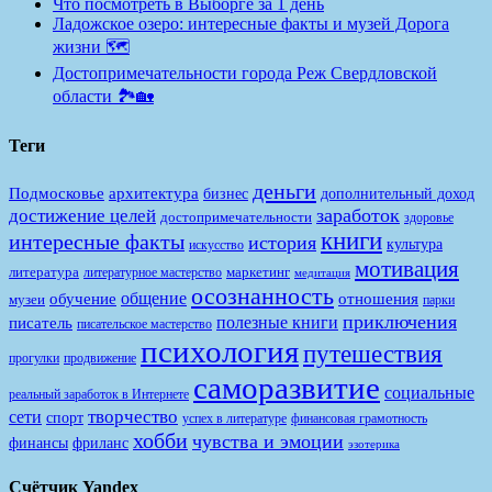
Что посмотреть в Выборге за 1 день
Ладожское озеро: интересные факты и музей Дорога
жизни 🗺️
Достопримечательности города Реж Свердловской
области 🏞️🏡
Теги
деньги
Подмосковье
архитектура
бизнес
дополнительный доход
заработок
достижение целей
достопримечательности
здоровье
книги
интересные факты
история
культура
искусство
мотивация
литература
маркетинг
литературное мастерство
медитация
осознанность
общение
обучение
отношения
музеи
парки
приключения
полезные книги
писатель
писательское мастерство
психология
путешествия
продвижение
прогулки
саморазвитие
социальные
реальный заработок в Интернете
творчество
сети
спорт
финансовая грамотность
успех в литературе
хобби
чувства и эмоции
финансы
фриланс
эзотерика
Счётчик Yandex