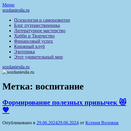
Перейти
Меню
к
sozdaniesila.ru
содержимому
Психология и саморазвитие
Блог путешественника
Литературное мастерство
Хобби и Творчество
Финансовый успех
Книжный клуб
Эзотерика
Этот удивительный мир
sozdaniesila.ru
Метка:
воспитание
Формирование полезных привычек 😻
💖
Опубликовано в
29.06.2024
29.06.2024
от
Ксения Воловик