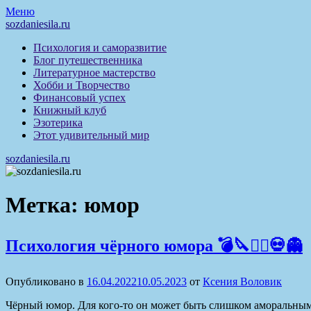
Перейти
Меню
к
sozdaniesila.ru
содержимому
Психология и саморазвитие
Блог путешественника
Литературное мастерство
Хобби и Творчество
Финансовый успех
Книжный клуб
Эзотерика
Этот удивительный мир
sozdaniesila.ru
Метка:
юмор
Психология чёрного юмора 💣🔪🧛‍♀️💀👻
Опубликовано в
16.04.2022
10.05.2023
от
Ксения Воловик
Чёрный юмор. Для кого-то он может быть слишком аморальным,