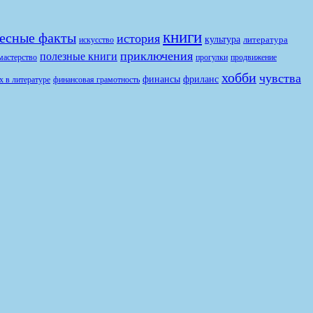
книги
есные факты
история
культура
литература
искусство
приключения
полезные книги
продвижение
мастерство
прогулки
хобби
чувства
финансы
фриланс
финансовая грамотность
х в литературе