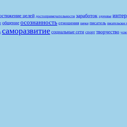
интер
заработок
остижение целей
достопримечательности
здоровье
осознанность
общение
е
отношения
писатель
парки
писательское 
саморазвитие
творчество
социальные сети
спорт
е
успе