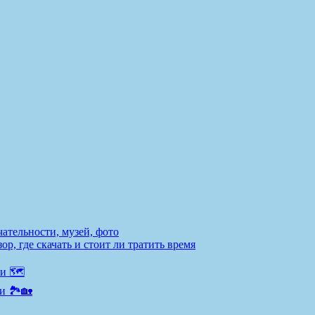
ательности, музей, фото
р, где скачать и стоит ли тратить время
и 🗺️
и 🏞️🏡