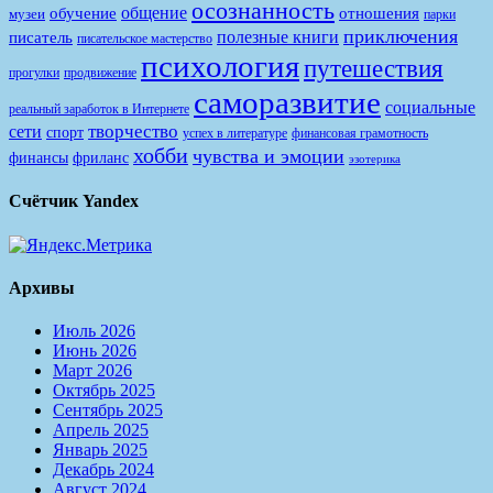
осознанность
общение
обучение
отношения
музеи
парки
приключения
полезные книги
писатель
писательское мастерство
психология
путешествия
продвижение
прогулки
саморазвитие
социальные
реальный заработок в Интернете
творчество
сети
спорт
финансовая грамотность
успех в литературе
хобби
чувства и эмоции
финансы
фриланс
эзотерика
Счётчик Yandex
Архивы
Июль 2026
Июнь 2026
Март 2026
Октябрь 2025
Сентябрь 2025
Апрель 2025
Январь 2025
Декабрь 2024
Август 2024