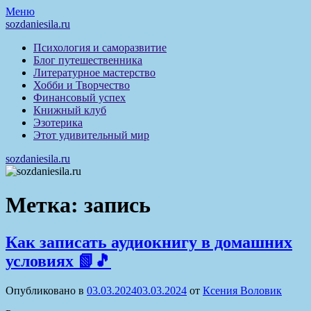
Перейти
Меню
к
sozdaniesila.ru
содержимому
Психология и саморазвитие
Блог путешественника
Литературное мастерство
Хобби и Творчество
Финансовый успех
Книжный клуб
Эзотерика
Этот удивительный мир
sozdaniesila.ru
Метка:
запись
Как записать аудиокнигу в домашних
условиях 📗🎵
Опубликовано в
03.03.2024
03.03.2024
от
Ксения Воловик