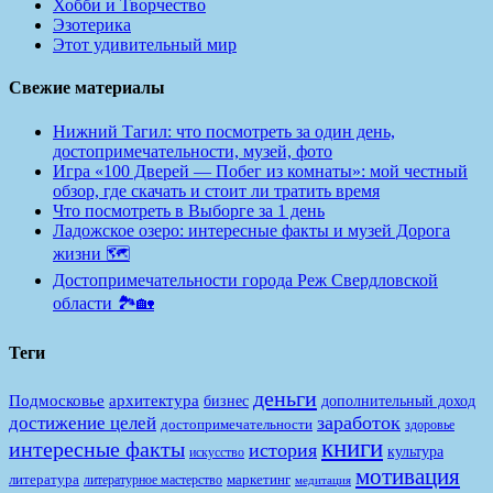
Хобби и Творчество
Эзотерика
Этот удивительный мир
Свежие материалы
Нижний Тагил: что посмотреть за один день,
достопримечательности, музей, фото
Игра «100 Дверей — Побег из комнаты»: мой честный
обзор, где скачать и стоит ли тратить время
Что посмотреть в Выборге за 1 день
Ладожское озеро: интересные факты и музей Дорога
жизни 🗺️
Достопримечательности города Реж Свердловской
области 🏞️🏡
Теги
деньги
Подмосковье
архитектура
бизнес
дополнительный доход
заработок
достижение целей
достопримечательности
здоровье
книги
интересные факты
история
культура
искусство
мотивация
литература
маркетинг
литературное мастерство
медитация