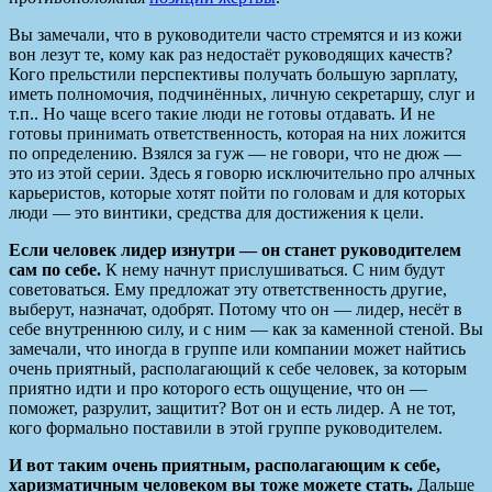
Вы замечали, что в руководители часто стремятся и из кожи
вон лезут те, кому как раз недостаёт руководящих качеств?
Кого прельстили перспективы получать большую зарплату,
иметь полномочия, подчинённых, личную секретаршу, слуг и
т.п.. Но чаще всего такие люди не готовы отдавать. И не
готовы принимать ответственность, которая на них ложится
по определению. Взялся за гуж — не говори, что не дюж —
это из этой серии. Здесь я говорю исключительно про алчных
карьеристов, которые хотят пойти по головам и для которых
люди — это винтики, средства для достижения к цели.
Если человек лидер изнутри — он станет руководителем
сам по себе.
К нему начнут прислушиваться. С ним будут
советоваться. Ему предложат эту ответственность другие,
выберут, назначат, одобрят. Потому что он — лидер, несёт в
себе внутреннюю силу, и с ним — как за каменной стеной. Вы
замечали, что иногда в группе или компании может найтись
очень приятный, располагающий к себе человек, за которым
приятно идти и про которого есть ощущение, что он —
поможет, разрулит, защитит? Вот он и есть лидер. А не тот,
кого формально поставили в этой группе руководителем.
И вот таким очень приятным, располагающим к себе,
харизматичным человеком вы тоже можете стать.
Дальше