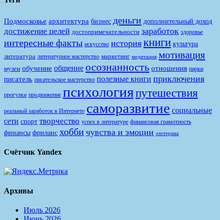
деньги
Подмосковье
архитектура
бизнес
дополнительный доход
заработок
достижение целей
достопримечательности
здоровье
книги
интересные факты
история
культура
искусство
мотивация
литература
маркетинг
литературное мастерство
медитация
осознанность
общение
обучение
отношения
музеи
парки
приключения
полезные книги
писатель
писательское мастерство
психология
путешествия
продвижение
прогулки
саморазвитие
социальные
реальный заработок в Интернете
творчество
сети
спорт
финансовая грамотность
успех в литературе
хобби
чувства и эмоции
финансы
фриланс
эзотерика
Счётчик Yandex
Архивы
Июль 2026
Июнь 2026