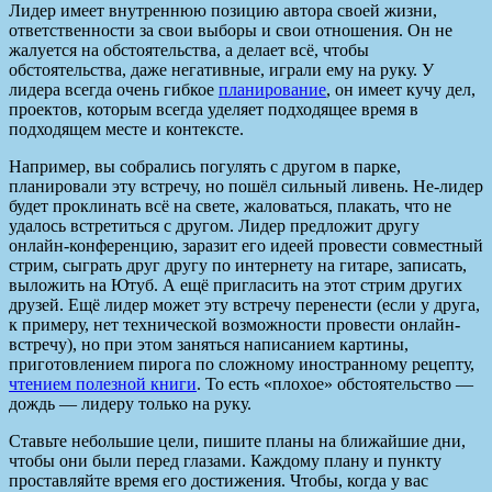
Лидер имеет внутреннюю позицию автора своей жизни,
ответственности за свои выборы и свои отношения. Он не
жалуется на обстоятельства, а делает всё, чтобы
обстоятельства, даже негативные, играли ему на руку. У
лидера всегда очень гибкое
планирование
, он имеет кучу дел,
проектов, которым всегда уделяет подходящее время в
подходящем месте и контексте.
Например, вы собрались погулять с другом в парке,
планировали эту встречу, но пошёл сильный ливень. Не-лидер
будет проклинать всё на свете, жаловаться, плакать, что не
удалось встретиться с другом. Лидер предложит другу
онлайн-конференцию, заразит его идеей провести совместный
стрим, сыграть друг другу по интернету на гитаре, записать,
выложить на Ютуб. А ещё пригласить на этот стрим других
друзей. Ещё лидер может эту встречу перенести (если у друга,
к примеру, нет технической возможности провести онлайн-
встречу), но при этом заняться написанием картины,
приготовлением пирога по сложному иностранному рецепту,
чтением полезной книги
. То есть «плохое» обстоятельство —
дождь — лидеру только на руку.
Ставьте небольшие цели, пишите планы на ближайшие дни,
чтобы они были перед глазами. Каждому плану и пункту
проставляйте время его достижения. Чтобы, когда у вас