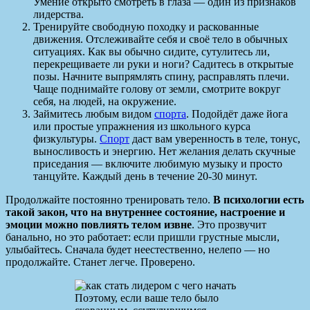
Умение открыто смотреть в глаза — один из признаков
лидерства.
Тренируйте свободную походку и раскованные
движения. Отслеживайте себя и своё тело в обычных
ситуациях. Как вы обычно сидите, сутулитесь ли,
перекрещиваете ли руки и ноги? Садитесь в открытые
позы. Начните выпрямлять спину, расправлять плечи.
Чаще поднимайте голову от земли, смотрите вокруг
себя, на людей, на окружение.
Займитесь любым видом
спорта
. Подойдёт даже йога
или простые упражнения из школьного курса
физкультуры.
Спорт
даст вам уверенность в теле, тонус,
выносливость и энергию. Нет желания делать скучные
приседания — включите любимую музыку и просто
танцуйте. Каждый день в течение 20-30 минут.
Продолжайте постоянно тренировать тело.
В психологии есть
такой закон, что на внутреннее состояние, настроение и
эмоции можно повлиять телом извне
. Это прозвучит
банально, но это работает: если пришли грустные мысли,
улыбайтесь. Сначала будет неестественно, нелепо — но
продолжайте. Станет легче. Проверено.
Поэтому, если ваше тело было