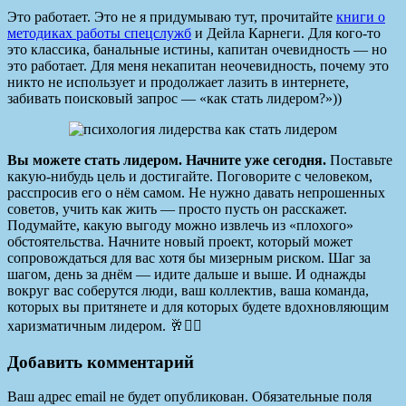
Это работает. Это не я придумываю тут, прочитайте
книги о
методиках работы спецслужб
и Дейла Карнеги. Для кого-то
это классика, банальные истины, капитан очевидность — но
это работает. Для меня некапитан неочевидность, почему это
никто не использует и продолжает лазить в интернете,
забивать поисковый запрос — «как стать лидером?»))
Вы можете стать лидером. Начните уже сегодня.
Поставьте
какую-нибудь цель и достигайте. Поговорите с человеком,
расспросив его о нём самом. Не нужно давать непрошенных
советов, учить как жить — просто пусть он расскажет.
Подумайте, какую выгоду можно извлечь из «плохого»
обстоятельства. Начните новый проект, который может
сопровождаться для вас хотя бы мизерным риском. Шаг за
шагом, день за днём — идите дальше и выше. И однажды
вокруг вас соберутся люди, ваш коллектив, ваша команда,
которых вы притянете и для которых будете вдохновляющим
харизматичным лидером. 🥂🧚‍♀️
Добавить комментарий
Ваш адрес email не будет опубликован.
Обязательные поля