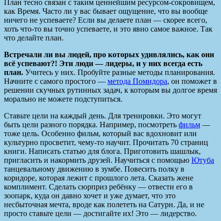
План тесно связан с таким ценнейшим ресурсом-сокровищем,
как Время. Часто ли у вас бывает ощущение, что вы вообще
ничего не успеваете? Если вы делаете план — скорее всего,
хоть что-то вы точно успеваете, и это явно самое важное. Так
что делайте план.
Встречали ли вы людей, про которых удивлялись, как они
всё успевают?! Эти люди — лидеры, и у них всегда есть
план.
Учитесь у них. Пробуйте разные методы планирования.
Начните с самого простого —
метода Помидора
, он поможет в
решении скучных рутинных задач, к которым вы долгое время
морально не можете подступиться.
Ставьте цели на каждый день. Для тренировки. Это могут
быть цели разного порядка. Например, посмотреть
фильм
—
тоже цель. Особенно фильм, который вас вдохновит или
культурно просветит, чему-то научит. Прочитать 70 страниц
книги. Написать статью для блога. Приготовить шашлык,
пригласить и накормить друзей. Научиться с помощью
Ютуба
танцевальному движению в зумбе. Повесить полку в
коридоре, которая лежит с прошлого лета. Сказать жене
комплимент. Сделать сюрприз ребёнку — отвести его в
зоопарк, куда он давно хочет и уже думает, что это
несбыточная мечта, вроде как полететь на Сатурн. Да, и не
просто ставьте цели — достигайте их! Это — лидерство.