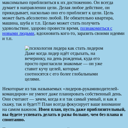
максимально приблизиться к их достижению. Он всегда
думает в направлении цели. Делая любое действие, он
прикидывает, насколько оно его приблизит к цели. Цель
может быть абсолютно любой. Не обязательно квартира,
машина, шуба и т.п. Целью может стать получить
удовольствие, здорово провести время,
познакомиться с
новыми людьми
, вдохновить кого-то, заразить своими идеями
и т.п.
Даже когда лидер идёт отдыхать, на
вечеринку, на день рожденья, куда его
просто пригласили знакомые — он уже
ставит кучу целей, которые
соотносятся с его более глобальными
целями.
Некоторые из так называемых «лидеров-рукамиводителей-
командиров» не умеют даже планировать собственный день.
Они считают — зачем, когда я и так самый умный, и как я
скажу, так и будет?! План всегда фокусирует ваше внимание
на самом важном.
Имея план, пусть даже приблизительный,
вы будете успевать делать в разы больше, чем без плана и
спонтанно.