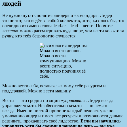
людей
Не нужно путать понятия «лидер» и «командир». Лидер —
это не тот, кто ведёт за собой коллектив, хотя, казалось бы, это
очевидно из самого слова lead-er = lead = вести. Понятие
«
вести
» можно рассматривать куда шире, чем вести кого-то за
ручку, кто тебя безропотно слушается.
Можно вести диалог.
Можно вести
коммуникацию. Можно
вести ситуацию,
полностью подчиняя её
себе.
Можно вести себя, оставаясь самому себе ресурсом и
поддержкой. Можно вести машину.
Вести — это сродни позиции «
управлять
». Лидер всегда
управляет чем-то. Не обязательно кем-то — но чем-то —
всегда. Именно по этой причине каждый человек уже по
умолчанию лидер и имеет все ресурсы и возможности дальше
развивать, прокачивать своё лидерство.
Если вы научились
управлять хотя бы своими планами на день — вы уже