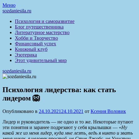
Перейти
Меню
к
sozdaniesila.ru
содержимому
Психология и саморазвитие
Блог путешественника
Литературное мастерство
Хобби и Творчество
Финансовый успех
Книжный клуб
Эзотерика
Этот удивительный мир
sozdaniesila.ru
Психология лидерства: как стать
лидером 🦁
Опубликовано в
24.10.2021
24.10.2021
от
Ксения Воловик
Лидер и руководитель — не одно и то же. Некоторые путают
эти понятия и заранее подрезают у себя крылышки — «
Ну
какой же из меня лидер, куда мне лезть, ведь я никто и звать
меня никак, я человек простой, не Стив Джобс, не Уинстон