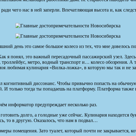
ради чего нас в ней заперли. Впечатляющая высота и, как следст
шний день это самое большое колесо из тех, что мне довелось по
 Как я понял, это важный пересадочный пассажирский узел. Здесь
, троллейбус, метро, водный транспорт и… колесо обозрения. А
я любимая кулинария «Вилка-ложка», в которую мы так и не за
тал когнитивный диссонанс. Чтобы привычно попасть на обычную
ей. И только тогда ты попадаешь на платформу. Платформа также
 чём информатор предупреждает несколько раз.
готовить долго, а голодные уже сейчас. Кулинария находится бу
сь, то в другую. Оказалось, что нам в подвал…
азмеры помещения. Зато туалет, который почти не закрывается, к