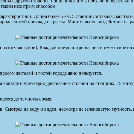
агоны с другой стороны, прицепился и мы поехали в обратный п
 таким нехитрым способом.
характеристики! Длина более 5 км, 5 станций, эстакады, мосты и
ироде способ прокладки трассы. Минимальное воздействие на ра
 из них запасной). Каждый поезд по три вагона и имеет своё на
Спросом жителей и гостей города явно пользуется.
на вокзале и чрезмерно длительные стоянки на станциях. 15 мин
авшееся до темноты время.
 Смотрел на воду и видел, несмотря на зеленоватую мутность, н