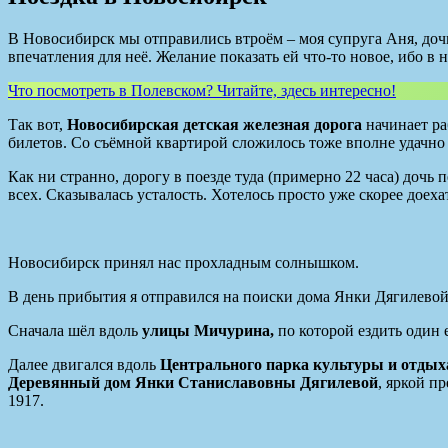
В Новосибирск мы отправились втроём – моя супруга Аня, дочь 
впечатления для неё. Желание показать ей что-то новое, ибо 
Что посмотреть в Полевском? Читайте, здесь интересно!
Так вот,
Новосибирская детская железная дорога
начинает ра
билетов. Со съёмной квартирой сложилось тоже вполне удачно
Как ни странно, дорогу в поезде туда (примерно 22 часа) дочь 
всех. Сказывалась усталость. Хотелось просто уже скорее доех
Новосибирск принял нас прохладным солнышком.
В день прибытия я отправился на поиски дома Янки Дягилевой
Сначала шёл вдоль
улицы Мичурина,
по которой ездить один 
Далее двигался вдоль
Центрального парка культуры и отдых
Деревянный дом Янки Станиславовны Дягилевой
, яркой п
1917.