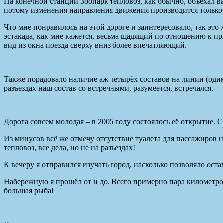
На конечной станции Зоопарк тепловоз, как обычно, объехал в
потому изменения направления движения производится только
Что мне понравилось на этой дороге и заинтересовало, так это 
эстакада, как мне кажется, весьма щадящий по отношению к пр
вид из окна поезда сверху вниз более впечатляющий.
Также порадовало наличие аж четырёх составов на линии (один
разъездах наш состав со встречными, разумеется, встречался.
Дорога совсем молодая – в 2005 году состоялось её открытие. 
Из минусов всё же отмечу отсутствие туалета для пассажиров 
тепловоз, все дела, но не на разъездах!
К вечеру я отправился изучать город, насколько позволяло ост
Набережную я прошёл от и до. Всего примерно пара километров.
большая рыба!