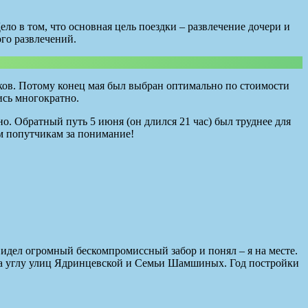
ло в том, что основная цель поездки – развлечение дочери и
ого развлечений.
усков. Потому конец мая был выбран оптимально по стоимости
ись многократно.
кно. Обратный путь 5 июня (он длился 21 час) был труднее для
ем попутчикам за понимание!
увидел огромный бескомпромиссный забор и понял – я на месте.
 на углу улиц Ядринцевской и Семьи Шамшиных. Год постройки