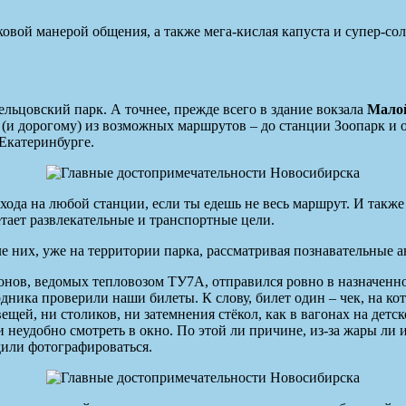
ковой манерой общения, а также мега-кислая капуста и супер-со
ельцовский парк. А точнее, прежде всего в здание вокзала
Малой
(и дорогому) из возможных маршрутов – до станции Зоопарк и об
Екатеринбурге.
а на любой станции, если ты едешь не весь маршрут. И также м
етает развлекательные и транспортные цели.
е них, уже на территории парка, рассматривая познавательные 
онов, ведомых тепловозом ТУ7А, отправился ровно в назначенно
ника проверили наши билеты. К слову, билет один – чек, на ко
ещей, ни столиков, ни затемнения стёкол, как в вагонах на дет
и неудобно смотреть в окно. По этой ли причине, из-за жары ли
дили фотографироваться.