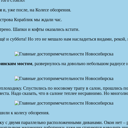
того стоило!
и
и, уже после, на Колесе обозрения.
строва Кораблик мы ждали час.
трено. Шапки и кофты оказались кстати.
 ещё и суббота! Но это не мешало нам насладиться видами, рекой
ринским мостом
, развернулось на довольно небольшом радиусе 
еплоходику. Спустились по носовому трапу в салон, прошлись п
еста. Надо сказать, что в салоне теплее несравнимо. Но многол
шили к колесу обозрения.
у с двумя параллельно расположенными диванами. Окон нет – р
м наплывом желающих работники даже не стараются наводить чис