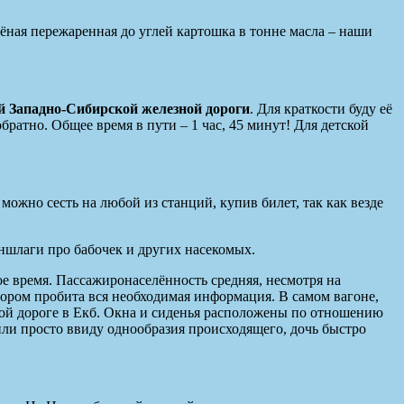
лёная пережаренная до углей картошка в тонне масла – наши
 Западно-Сибирской железной дороги
. Для краткости буду её
ратно. Общее время в пути – 1 час, 45 минут! Для детской
ожно сесть на любой из станций, купив билет, так как везде
аншлаги про бабочек и других насекомых.
е время. Пассажиронаселённость средняя, несмотря на
тором пробита вся необходимая информация. В самом вагоне,
ской дороге в Екб. Окна и сиденья расположены по отношению
 или просто ввиду однообразия происходящего, дочь быстро