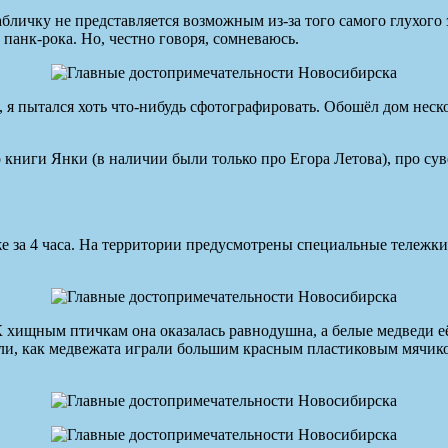
ичку не представляется возможным из-за того самого глухого за
 панк-рока. Но, честно говоря, сомневаюсь.
, я пытался хоть что-нибудь сфотографировать. Обошёл дом неск
ниги Янки (в наличии были только про Егора Летова), про суве
же за 4 часа. На территории предусмотрены специальные тележки
. К хищным птичкам она оказалась равнодушна, а белые медведи 
и, как медвежата играли большим красным пластиковым мячиком