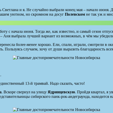
Светлана и я. Не случайно выбрали конец мая – начало июня. Де
в нашем уютном, но скромном на досуг
Полевском
не так уж и мн
боту с начала июня. Тогда же, как известно, и самый сезон отп
 – Аня выбрала лучший вариант из возможных, в чём мы убедил
перенесла более-менее хорошо. Ели, спали, играли, смотрели в о
ать. Пользуясь случаем, хочу от души выразить благодарность вс
.
единственный 13-й трамвай. Надо сказать, часто!
а
. Вскоре свернул на улицу
Ядринцевскую
. Пройдя квартал, я 
редставительницы сибирского панк-рок-андеграунда, находится