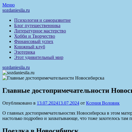
Перейти
Меню
к
sozdaniesila.ru
содержимому
Психология и саморазвитие
Блог путешественника
Литературное мастерство
Хобби и Творчество
Финансовый успех
Книжный клуб
Эзотерика
Этот удивительный мир
sozdaniesila.ru
Главные достопримечательности Новос
Опубликовано в
13.07.2024
13.07.2024
от
Ксения Воловик
О главных достопримечательностях Новосибирска в этом мате
настолько подробно и захватывающе, что тоже захотелось там п
Поездка в Новосибирск