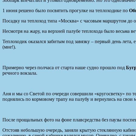
Зоопарк впечатлил и утомил одновременно. Но это однозначно 
1 июня решено было посвятить прогулке на теплоходике по
Об
Посадку на теплоход типа «Москва» с часовым маршрутом до о
Несмотря на жару, на верхней палубе теплохода было весьма ве
Теплоходик оказался забитым под завязку – первый день лета,
(мне!).
Примерно через полчаса от старта наше судно прошло под
Буг
речного вокзала.
Аня и мы со Светой по очереди совершили «кругосветку» по т
поднялись по кормовому трапу на палубу и вернулись на свои м
После прощальных фото на фоне плавсредства без паузы поспе
Отстояв небольшую очередь, заняли крытую стеклянную кабинк
сожалению, в самой кабинке валялся мусор. Очевидно, с таки