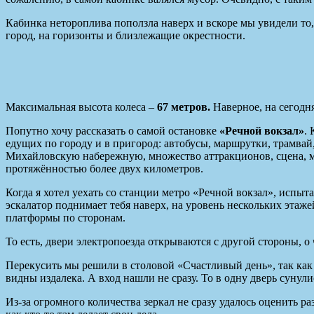
Кабинка нетороплива поползла наверх и вскоре мы увидели то, 
город, на горизонты и близлежащие окрестности.
Максимальная высота колеса –
67 метров.
Наверное, на сегодня
Попутно хочу рассказать о самой остановке
«Речной вокзал»
.
едущих по городу и в пригород: автобусы, маршрутки, трамвай
Михайловскую набережную, множество аттракционов, сцена, мо
протяжённостью более двух километров.
Когда я хотел уехать со станции метро «Речной вокзал», испы
эскалатор поднимает тебя наверх, на уровень нескольких этаж
платформы по сторонам.
То есть, двери электропоезда открываются с другой стороны, о
Перекусить мы решили в столовой «Счастливый день», так как 
видны издалека. А вход нашли не сразу. То в одну дверь сунули
Из-за огромного количества зеркал не сразу удалось оценить р