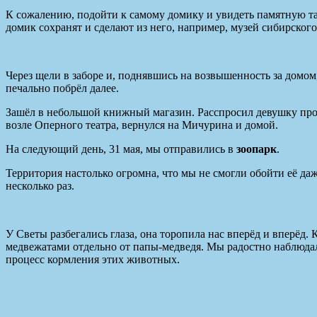
К сожалению, подойти к самому домику и увидеть памятную табл
домик сохранят и сделают из него, например, музей сибирского
Через щели в заборе и, поднявшись на возвышенность за домом
печально побрёл далее.
Зашёл в небольшой книжный магазин. Расспросил девушку про к
возле Оперного театра, вернулся на Мичурина и домой.
На следующий день, 31 мая, мы отправились в
зоопарк
.
Территория настолько огромна, что мы не смогли обойти её да
несколько раз.
У Светы разбегались глаза, она торопила нас вперёд и вперёд
медвежатами отдельно от папы-медведя. Мы радостно наблюдал
процесс кормления этих животных.