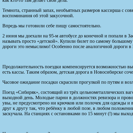
как кто-то там делает свои дела.
Темнота, странный запах, необъятных размеров кассирша с сов
воспоминания об этой закусочной.
Впредь мы готовили себе пищу самостоятельно.
2 июня мы доехали на 95-м автобусе до конечной и попали в За
называть просто «детской». Купили билет по самому большому 
дороги это немыслимо! Особенно после аналогичной дороги в 
Продолжительность поездки компенсируется возможностью выход
есть кассы. Таким образом, детская дорога в Новосибирске соч
Часовое ожидание посадки скрасили прогулкой по путям и возл
Поезд «Сибиряк», состоящий из трёх цельнометаллических ваг
выходной день. Молодые парни в должностях ревизора и провод
увы, не предусмотрено ни крючков или полочек для одежды и в
друг к другу так, что ребёнку в любой позе, в любом положени
заскучала. На станциях с остановками по 15 минут (!) мы выхо