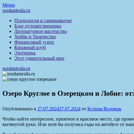
Перейти
Меню
к
sozdaniesila.ru
содержимому
Психология и саморазвитие
Блог путешественника
Литературное мастерство
Хобби и Творчество
Финансовый успех
Книжный клуб
Эзотерика
Этот удивительный мир
sozdaniesila.ru
Озеро Круглое в Озерецком и Лобне: от
Опубликовано в
27.07.2024
27.07.2024
от
Ксения Воловик
Чтобы найти интересное, приятное и красивое место, где прове
вытянутой руки. Или хотя бы получаса езды на автобусе от ва