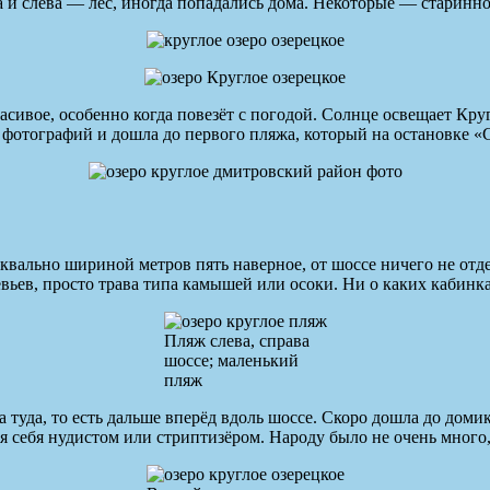
 и слева — лес, иногда попадались дома. Некоторые — старинно
расивое, особенно когда повезёт с погодой. Солнце освещает Кр
 фотографий и дошла до первого пляжа, который на остановке «
вально шириной метров пять наверное, от шоссе ничего не отделя
вьев, просто трава типа камышей или осоки. Ни о каких кабинка
Пляж слева, справа
шоссе; маленький
пляж
 туда, то есть дальше вперёд вдоль шоссе. Скоро дошла до доми
 себя нудистом или стриптизёром. Народу было не очень много, т