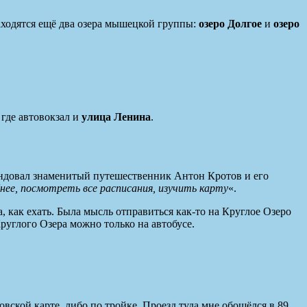
аходятся ещё два озера мышецкой группы:
озеро Долгое
и
озеро
 где автовокзал и
улица Ленина
.
мендовал знаменитый путешественник Антон Кротов и его
е, посмотреть все расписания, изучить карту
«.
, как ехать. Была мысль отправиться как-то на Круглое Озеро
Круглого Озера можно только на автобусе.
ской карте, либо по тройке. Проезд туда мне обошёлся в 89