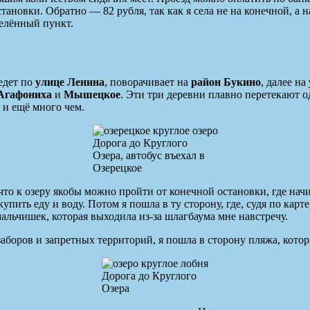
остановки. Обратно — 82 рубля, так как я села не на конечной, а
селённый пункт.
едет по
улице Ленина
, поворачивает на
район Букино
, далее на
Агафониха
и
Мышецкое
. Эти три деревни плавно перетекают о
 и ещё много чем.
Дорога до Круглого
Озера, автобус въехал в
Озерецкое
, что к озеру якобы можно пройти от конечной остановки, где на
упить еду и воду. Потом я пошла в ту сторону, где, судя по кар
мальчишек, которая выходила из-за шлагбаума мне навстречу.
 заборов и запретных территорий, я пошла в сторону пляжа, кото
Дорога до Круглого
Озера