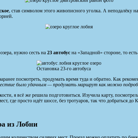
ское
, став символом этого живописного уголка. А неподалёку н
орией.
 озера, нужно сесть на
23 автобус
на «Западной» стороне, то есть
Остановка 23-го автобуса
заранее посмотреть, продумать время туда и обратно. Как реко
ествие было удачным — продумать маршрут как можно подробне
кости, я всё же решила подготовиться. Изучила карту, посмотрела
ест, где просто идёт шоссе, без тротуаров, так что добраться до 
ра из Лобни
шим количеством сидячих мест. Проезд можно оплатить по банков