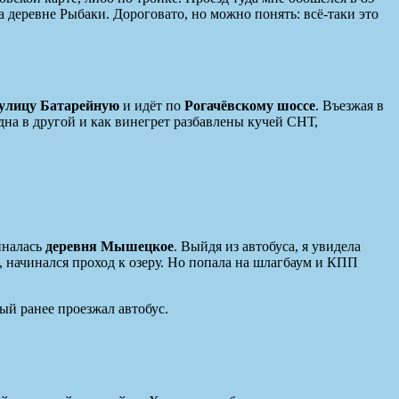
 на деревне Рыбаки. Дороговато, но можно понять: всё-таки это
улицу Батарейную
и идёт по
Рогачёвскому шоссе
. Въезжая в
дна в другой и как винегрет разбавлены кучей СНТ,
чиналась
деревня Мышецкое
. Выйдя из автобуса, я увидела
те, начинался проход к озеру. Но попала на шлагбаум и КПП
рый ранее проезжал автобус.