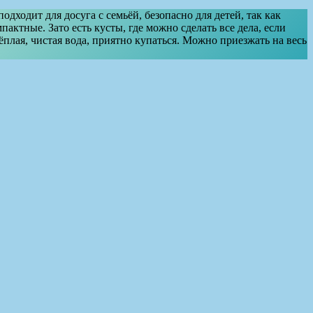
ходит для досуга с семьёй, безопасно для детей, так как
актные. Зато есть кусты, где можно сделать все дела, если
ёплая, чистая вода, приятно купаться. Можно приезжать на весь