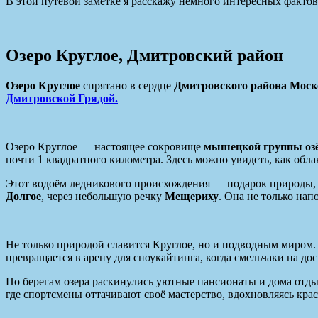
В этой путевой заметке я расскажу немного интересных фактов
Озеро Круглое, Дмитровский район
Озеро Круглое
спрятано в сердце
Дмитровского района Моск
Дмитровской Грядой.
Озеро Круглое — настоящее сокровище
мышецкой группы оз
почти 1 квадратного километра. Здесь можно увидеть, как обла
Этот водоём ледникового происхождения — подарок природы, 
Долгое
, через небольшую речку
Мещериху
. Она не только на
Не только природой славится Круглое, но и подводным миром. 
превращается в арену для сноукайтинга, когда смельчаки на до
По берегам озера раскинулись уютные пансионаты и дома отдых
где спортсмены оттачивают своё мастерство, вдохновляясь кр