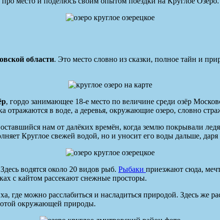
 про место и поделюсь своим опытом поездки на Круглое Озеро.
овской области
. Это место словно из сказки, полное тайн и п
ёр
, гордо занимающее 18-е место по величине среди озёр Москов
ка отражаются в воде, а деревья, окружающие озеро, словно стра
оставшийся нам от далёких времён, когда землю покрывали лед
полняет Круглое свежей водой, но и уносит его воды дальше, да
Здесь водятся около 20 видов рыб.
Рыбаки
приезжают сюда, меч
сках с кайтом рассекают снежные просторы.
а, где можно расслабиться и насладиться природой. Здесь же р
асотой окружающей природы.