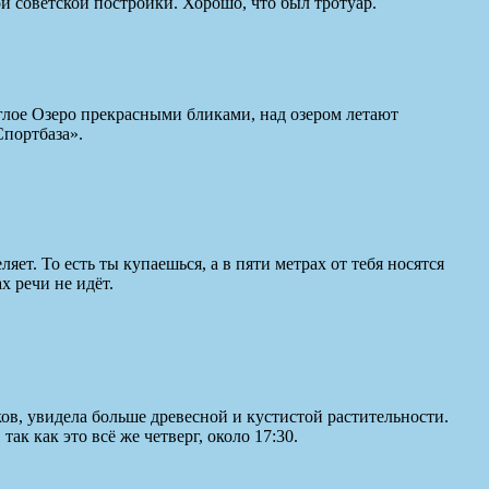
й советской постройки. Хорошо, что был тротуар.
углое Озеро прекрасными бликами, над озером летают
Спортбаза».
ет. То есть ты купаешься, а в пяти метрах от тебя носятся
х речи не идёт.
ков, увидела больше древесной и кустистой растительности.
ак как это всё же четверг, около 17:30.