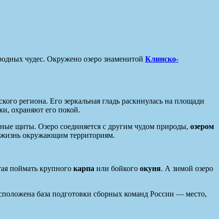
риродных чудес. Окружено озеро знаменитой
Клинско-
ского региона. Его зеркальная гладь раскинулась на площади
жи, охраняют его покой.
яные щиты. Озеро соединяется с другим чудом природы,
озером
ря жизнь окружающим территориям.
тая поймать крупного
карпа
или бойкого
окуня
. А зимой озеро
асположена база подготовки сборных команд России — место,