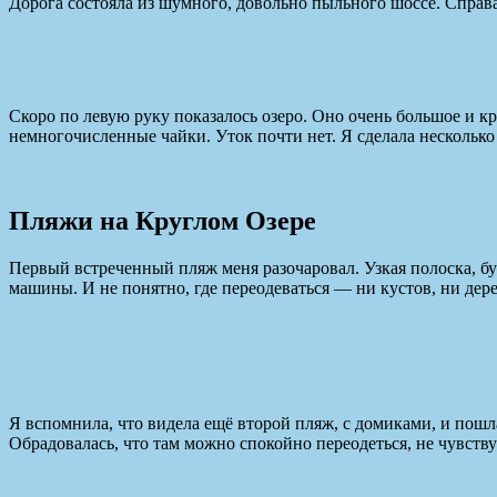
Дорога состояла из шумного, довольно пыльного шоссе. Справа
Скоро по левую руку показалось озеро. Оно очень большое и к
немногочисленные чайки. Уток почти нет. Я сделала несколько
Пляжи на Круглом Озере
Первый встреченный пляж меня разочаровал. Узкая полоска, бук
машины. И не понятно, где переодеваться — ни кустов, ни дере
Я вспомнила, что видела ещё второй пляж, с домиками, и пошла
Обрадовалась, что там можно спокойно переодеться, не чувствуя