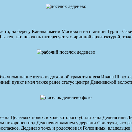
сти, на берегу Канала имени Москвы и на станции Турист Саве
тех, кто не очень интересуется старинной архитектурой, тоже 
Это упоминание взято из духовной грамоты князя Ивана III, ко
нный пункт имел также ранее статус центра Деденевской волости 
ие на Целеевых полях, в ходе которого убили хана Деденя или Дю
ом похоронен под Деденевом камнем у деревни Свистухи, что рас
оспаское, Деденево тожъ и родословная Головиных, владельцев 