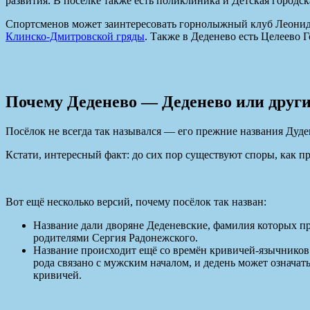
развития. В посёлке также есть поликлиника и Детская городск
Спортсменов может заинтересовать горнолыжный клуб Леонид
Клинско-Дмитровской гряды
. Также в Деденево есть Целеево 
Почему Деденево — Деденево или други
Посёлок не всегда так назывался — его прежние названия Дуде
Кстати, интересный факт: до сих пор существуют споры, как п
Вот ещё несколько версий, почему посёлок так назван:
Название дали дворяне Деденевские, фамилия которых пр
родителями Сергия Радонежского.
Название происходит ещё со времён кривичей-язычников
рода связано с мужским началом, и дедень может означат
кривичей.