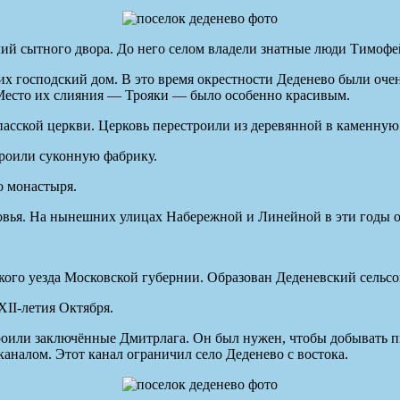
чий сытного двора. До него селом владели знатные люди Тимоф
их господский дом. В это время окрестности Деденево были оче
Место их слияния — Трояки — было особенно красивым.
пасской церкви. Церковь перестроили из деревянной в каменную
роили суконную фабрику.
о монастыря.
вья. На нынешних улицах Набережной и Линейной в эти годы о
ого уезда Московской губернии. Образован Деденевский сельсо
XII-летия Октября.
троили заключённые Дмитрлага. Он был нужен, чтобы добывать 
аналом. Этот канал ограничил село Деденево с востока.