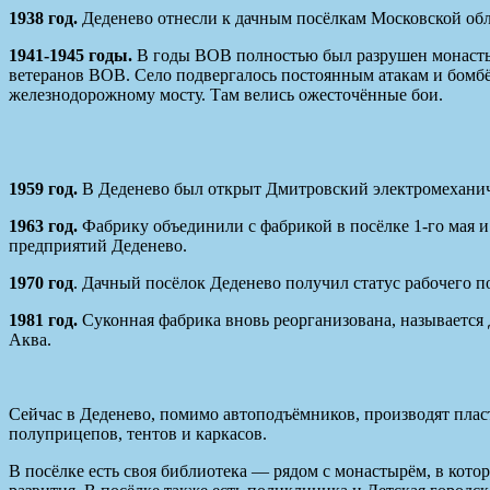
1938 год.
Деденево отнесли к дачным посёлкам Московской обл
1941-1945 годы.
В годы ВОВ полностью был разрушен монастыр
ветеранов ВОВ. Село подвергалось постоянным атакам и бомбёж
железнодорожному мосту. Там велись ожесточённые бои.
1959 год.
В Деденево был открыт Дмитровский электромеханиче
1963 год.
Фабрику объединили с фабрикой в посёлке 1-го мая 
предприятий Деденево.
1970 год
. Дачный посёлок Деденево получил статус рабочего 
1981 год.
Суконная фабрика вновь реорганизована, называется
Аква.
Сейчас в Деденево, помимо автоподъёмников, производят плас
полуприцепов, тентов и каркасов.
В посёлке есть своя библиотека — рядом с монастырём, в кото