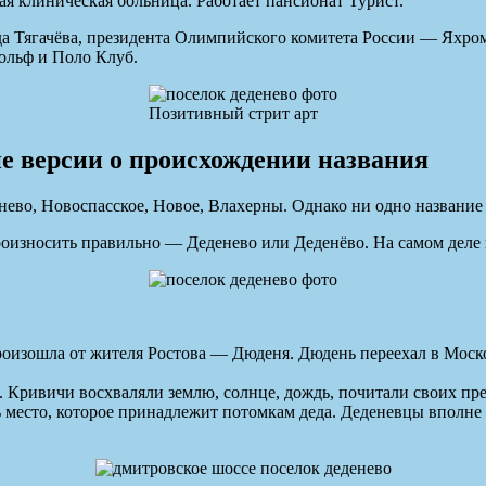
ая клиническая больница. Работает пансионат Турист.
а Тягачёва, президента Олимпийского комитета России — Яхро
Гольф и Поло Клуб.
Позитивный стрит арт
е версии о происхождении названия
нево, Новоспасское, Новое, Влахерны. Однако ни одно название
роизносить правильно — Деденево или Деденёво. На самом деле 
оизошла от жителя Ростова — Дюденя. Дюдень переехал в Моско
. Кривичи восхваляли землю, солнце, дождь, почитали своих п
ь место, которое принадлежит потомкам деда. Деденевцы вполне 