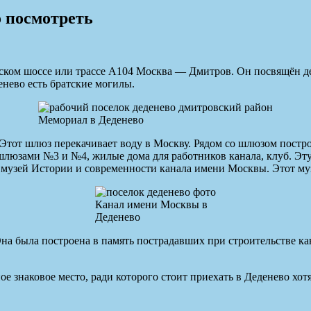
о посмотреть
ском шоссе или трассе А104 Москва — Дмитров. Он посвящён д
енево есть братские могилы.
Мемориал в Деденево
 Этот шлюз перекачивает воду в Москву. Рядом со шлюзом пост
шлюзами №3 и №4, жилые дома для работников канала, клуб. Эт
музей Истории и современности канала имени Москвы. Этот музе
Канал имени Москвы в
Деденево
на была построена в память пострадавших при строительстве ка
е знаковое место, ради которого стоит приехать в Деденево хо