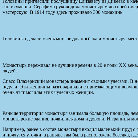
Головины пригласили послушницу Елизавету из Дивеево в каче
сан игуменьи. Серафима руководила монастырём до своей смер
мастерскую. В 1914 году здесь проживало 300 монахинь.
Головины сделали очень многое для посёлка и монастыря, мес
Монастырь переживал не лучшие времена в 20-е годы XX века.
людей.
Спасо-Влахернский монастырь знаменит своими чудесами. В н
недуги. Эти женщины разговаривали с приезжающими верующим
очень чтят могилы этих чудесных женщин.
Раньше территория монастыря занимала большую площадь, чем с
монастырские здания, появились дома и дороги. И границы мо
Например, ранее в состав монастыря входил маленький пруд с 
и прячутся уточки, а раньше там была расположена беседка, г