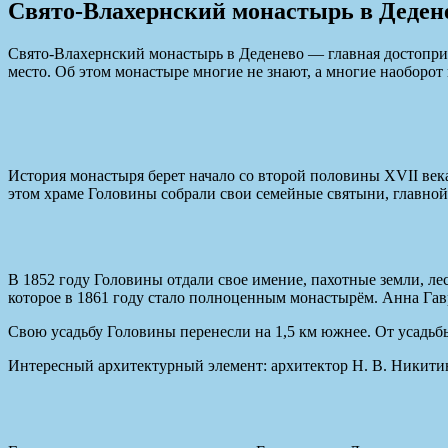
Свято-Влахернский монастырь в Деден
Свято-Влахернский монастырь в Деденево — главная достоприм
место. Об этом монастыре многие не знают, а многие наоборот
История монастыря берет начало со второй половины XVII века
этом храме Головины собрали свои семейные святыни, главной
В 1852 году Головины отдали свое имение, пахотные земли, ле
которое в 1861 году стало полноценным монастырём. Анна Гав
Свою усадьбу Головины перенесли на 1,5 км южнее. От усадьбы
Интересный архитектурный элемент: архитектор Н. В. Никитин