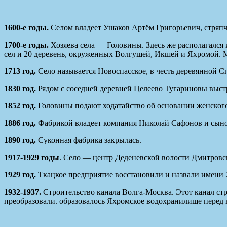
1600-е годы.
Селом владеет Ушаков Артём Григорьевич, стряп
1700-е годы.
Хозяева села — Головины. Здесь же располагался 
сел и 20 деревень, окруженных Волгушей, Икшей и Яхромой. 
1713 год.
Село называется Новоспасское, в честь деревянной С
1830 год.
Рядом с соседней деревней Целеево Тугариновы выст
1852 год.
Головины подают ходатайство об основании женског
1886 год.
Фабрикой владеет компания Николай Сафонов и сыно
1890 год.
Суконная фабрика закрылась.
1917-1929 годы
. Село — центр Деденевской волости Дмитровск
1929 год.
Ткацкое предприятие восстановили и назвали имени 
1932-1937.
Строительство канала Волга-Москва. Этот канал с
преобразовали. образовалось Яхромское водохранилище перед к