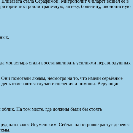
 Елизавета стала Серафимой, Митрополит Филарет возвел её в
рритории построили трапезную, аптеку, больницу, иконописную
иных.
года монастырь стали восстанавливать усилиями неравнодушных
ни помогали людям, несмотря на то, что имели серьёзные
й день отмечаются случаи исцеления и помощи. Верующие
 облик. На том месте, где должны были бы стоять
пруд назывался Игуменским. Сейчас на островке растут деревья
темы.