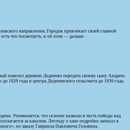
ловского направления. Городок привлекает своей главной
есть что посмотреть, и об этом — дальше.
торый повелел деревню Деденево передать своему сыну Андрею.
до 1929 года и центра Деденевского сельсовета до 1939 года.
деня. Упоминается, что селение назвали в честь победы над
полагается за каналом. Легенду о хане подробно записал в
оного», по заказу Гавриила Павловича Головина.