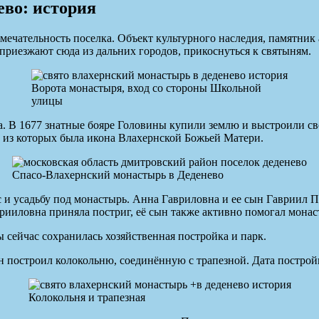
ево: история
ечательность поселка. Объект культурного наследия, памятник 
 приезжают сюда из дальних городов, прикоснуться к святыням.
Ворота монастыря, вход со стороны Школьной
улицы
. В 1677 знатные бояре Головины купили землю и выстроили сво
 из которых была икона Влахернской Божьей Матери.
Спасо-Влахернский монастырь в Деденево
с и усадьбу под монастырь. Анна Гавриловна и ее сын Гавриил 
рииловна приняла постриг, её сын также активно помогал мона
 сейчас сохранилась хозяйственная постройка и парк.
 построил колокольню, соединённую с трапезной. Дата постройк
Колокольня и трапезная