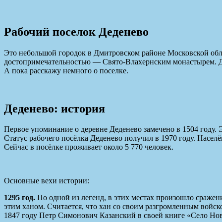
Рабочий поселок Деденево
Это небольшой городок в Дмитровском районе Московской обла
достопримечательностью — Свято-Влахернским монастырем. Для 
А пока расскажу немного о поселке.
Деденево: история
Первое упоминание о деревне Деденево замечено в 1504 году. 
Статус рабочего посёлка Деденево получил в 1970 году. Населё
Сейчас в посёлке проживает около 5 770 человек.
Основные вехи истории:
1295 год.
По одной из легенд, в этих местах произошло сражен
этим ханом. Считается, что хан со своим разгромленным войск
1847 году Петр Симонович Казанский в своей книге «Село Нов