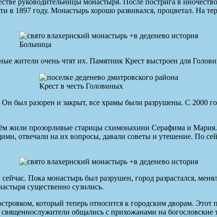
стве руководительницы монастыря. После пострига в иночество
ти в 1897 году. Монастырь хорошо развивался, процветал. На те
Больница
тные жители очень чтят их. Памятник Крест выстроен для Голов
Крест в честь Головиных
 Он был разорен и закрыт, все храмы были разрушены. С 2000 
ём жили прозорливые старицы схимонахини Серафима и Мария. О
и, отвечали на их вопросы, давали советы и утешение. По се
ейчас. Пока монастырь был разрушен, город разрастался, менял
настыря существенно сузились.
островком, который теперь относится к городским дворам. Этот 
де священнослужители общались с прихожанами на богословские 