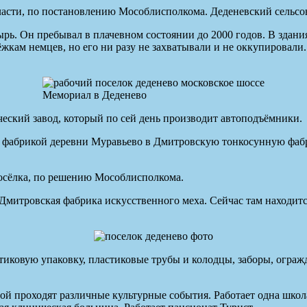
асти, по постановлению Мособлисполкома. Деденевский сельсо
ь. Он пребывал в плачевном состоянии до 2000 годов. В здания
кам немцев, но его ни разу не захватывали и не оккупировали.
Мемориал в Деденево
ский завод, который по сей день производит автоподъёмники.
и фабрикой деревни Муравьево в Дмитровскую тонкосунную фаб
посёлка, по решению Мособлисполкома.
 Дмитровская фабрика искусственного меха. Сейчас там находит
тиковую упаковку, пластиковые трубы и колодцы, заборы, ограж
рой проходят различные культурные события. Работает одна школ