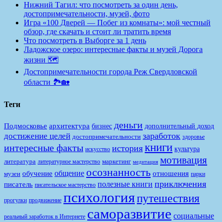
Нижний Тагил: что посмотреть за один день,
достопримечательности, музей, фото
Игра «100 Дверей — Побег из комнаты»: мой честный
обзор, где скачать и стоит ли тратить время
Что посмотреть в Выборге за 1 день
Ладожское озеро: интересные факты и музей Дорога
жизни 🗺️
Достопримечательности города Реж Свердловской
области 🏞️🏡
Теги
деньги
Подмосковье
архитектура
бизнес
дополнительный доход
заработок
достижение целей
достопримечательности
здоровье
книги
интересные факты
история
культура
искусство
мотивация
литература
маркетинг
литературное мастерство
медитация
осознанность
общение
обучение
отношения
музеи
парки
приключения
полезные книги
писатель
писательское мастерство
психология
путешествия
продвижение
прогулки
саморазвитие
социальные
реальный заработок в Интернете