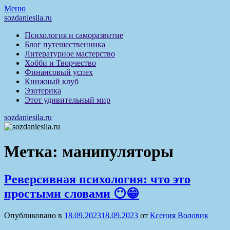
Перейти
Меню
к
sozdaniesila.ru
содержимому
Психология и саморазвитие
Блог путешественника
Литературное мастерство
Хобби и Творчество
Финансовый успех
Книжный клуб
Эзотерика
Этот удивительный мир
sozdaniesila.ru
Метка:
манипуляторы
Реверсивная психология: что это
простыми словами 😶😁
Опубликовано в
18.09.2023
18.09.2023
от
Ксения Воловик