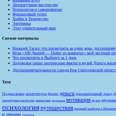
Книжный клуб
Литературное мастерство
Психология и саморазвитие
Финансовый успех
Хобби и Творчество
Эзотерика
Этот удивительный мир
Свежие материалы
Нижний Тагил: что посмотреть за один день, достопримеч
Игра «100 Дверей — Побег из комнаты»: мой честный обзо
Что посмотреть в Выборге за 1 день
Ладожское озеро: интересные факты и музей Дорога жизн
Достопримечательности города Реж Свердловской област
Теги
деньги
д
Подмосковье
архитектура
бизнес
дополнительный доход
мотивация
обучени
маркетинг
музеи
литературное мастерство
медитация
психология
путешествия
реальный заработок в Интернет
и эмоции
эзотерика