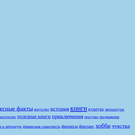
книги
есные факты
история
культура
литература
искусство
приключения
полезные книги
продвижение
мастерство
прогулки
хобби
чувства
финансы
фриланс
финансовая грамотность
х в литературе