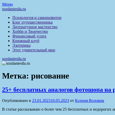
Перейти
Меню
к
sozdaniesila.ru
содержимому
Психология и саморазвитие
Блог путешественника
Литературное мастерство
Хобби и Творчество
Финансовый успех
Книжный клуб
Эзотерика
Этот удивительный мир
sozdaniesila.ru
Метка:
рисование
25+ бесплатных аналогов фотошопа на 
Опубликовано в
23.01.2023
10.05.2023
от
Ксения Воловик
В статье рассказываю о более чем 25 бесплатных и недорогих 