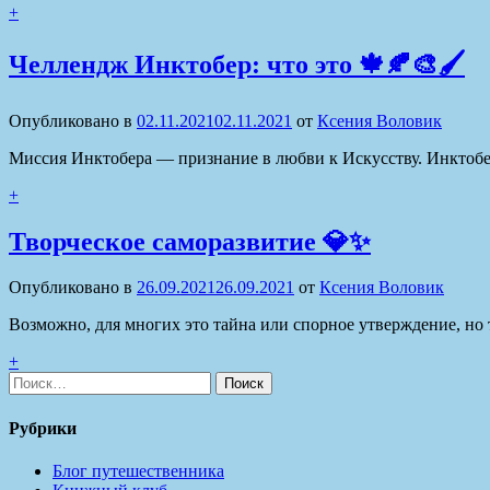
+
Челлендж Инктобер: что это 🍁🍂🎨🖌
Опубликовано в
02.11.2021
02.11.2021
от
Ксения Воловик
Миссия Инктобера — признание в любви к Искусству. Инктобер
+
Творческое саморазвитие 💎✨
Опубликовано в
26.09.2021
26.09.2021
от
Ксения Воловик
Возможно, для многих это тайна или спорное утверждение, но
+
Найти:
Рубрики
Блог путешественника