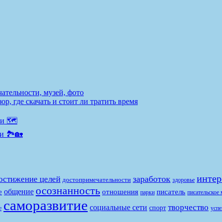
ательности, музей, фото
р, где скачать и стоит ли тратить время
и 🗺️
и 🏞️🏡
интер
заработок
остижение целей
достопримечательности
здоровье
осознанность
общение
е
отношения
писатель
парки
писательское 
саморазвитие
творчество
социальные сети
спорт
е
успе