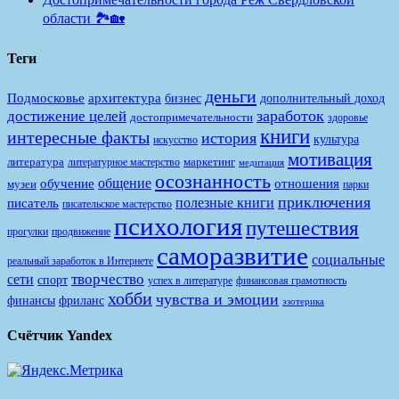
области 🏞️🏡
Теги
деньги
Подмосковье
архитектура
бизнес
дополнительный доход
заработок
достижение целей
достопримечательности
здоровье
книги
интересные факты
история
культура
искусство
мотивация
литература
маркетинг
литературное мастерство
медитация
осознанность
общение
обучение
отношения
музеи
парки
приключения
полезные книги
писатель
писательское мастерство
психология
путешествия
продвижение
прогулки
саморазвитие
социальные
реальный заработок в Интернете
творчество
сети
спорт
финансовая грамотность
успех в литературе
хобби
чувства и эмоции
финансы
фриланс
эзотерика
Счётчик Yandex