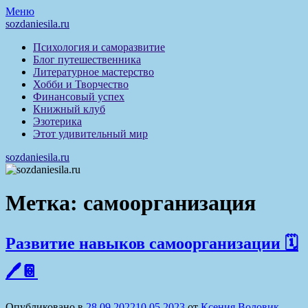
Перейти
Меню
к
sozdaniesila.ru
содержимому
Психология и саморазвитие
Блог путешественника
Литературное мастерство
Хобби и Творчество
Финансовый успех
Книжный клуб
Эзотерика
Этот удивительный мир
sozdaniesila.ru
Метка:
самоорганизация
Развитие навыков самоорганизации 🗓
🖊📔
Опубликовано в
28.09.2022
10.05.2023
от
Ксения Воловик