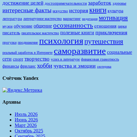
заработок
достижение целей
достопримечательности
здоровье
книги
интересные факты
история
культура
искусство
мотивация
литература
маркетинг
литературное мастерство
медитация
осознанность
общение
обучение
отношения
музеи
парки
приключения
полезные книги
писатель
писательское мастерство
психология
путешествия
продвижение
прогулки
саморазвитие
социальные
реальный заработок в Интернете
творчество
сети
спорт
финансовая грамотность
успех в литературе
хобби
чувства и эмоции
финансы
фриланс
эзотерика
Счётчик Yandex
Архивы
Июль 2026
Июнь 2026
Март 2026
Октябрь 2025
Сентябрь 2025