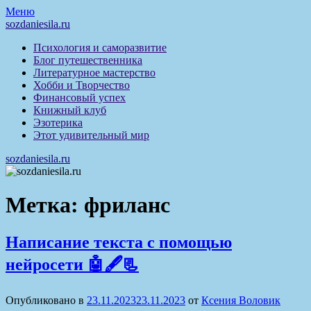
Перейти
Меню
к
sozdaniesila.ru
содержимому
Психология и саморазвитие
Блог путешественника
Литературное мастерство
Хобби и Творчество
Финансовый успех
Книжный клуб
Эзотерика
Этот удивительный мир
sozdaniesila.ru
Метка:
фриланс
Написание текста с помощью
нейросети 🤖🖋️📃
Опубликовано в
23.11.2023
23.11.2023
от
Ксения Воловик