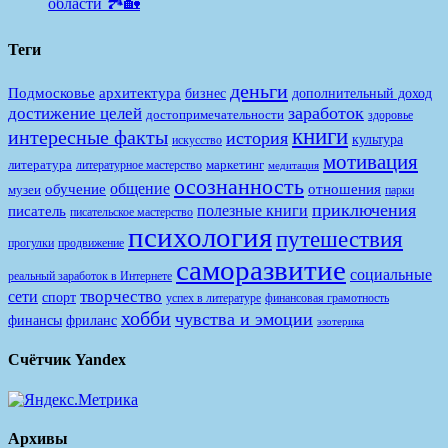
области 🏞️🏡
Теги
деньги
Подмосковье
архитектура
бизнес
дополнительный доход
заработок
достижение целей
достопримечательности
здоровье
книги
интересные факты
история
культура
искусство
мотивация
литература
маркетинг
литературное мастерство
медитация
осознанность
общение
обучение
отношения
музеи
парки
приключения
полезные книги
писатель
писательское мастерство
психология
путешествия
продвижение
прогулки
саморазвитие
социальные
реальный заработок в Интернете
творчество
сети
спорт
финансовая грамотность
успех в литературе
хобби
чувства и эмоции
финансы
фриланс
эзотерика
Счётчик Yandex
Архивы