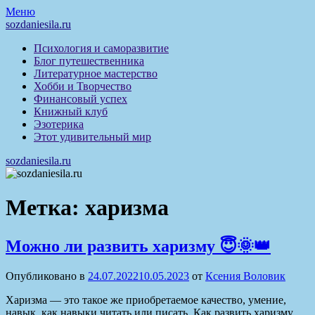
Перейти
Меню
к
sozdaniesila.ru
содержимому
Психология и саморазвитие
Блог путешественника
Литературное мастерство
Хобби и Творчество
Финансовый успех
Книжный клуб
Эзотерика
Этот удивительный мир
sozdaniesila.ru
Метка:
харизма
Можно ли развить харизму 😇🌞👑
Опубликовано в
24.07.2022
10.05.2023
от
Ксения Воловик
Харизма — это такое же приобретаемое качество, умение,
навык, как навыки читать или писать. Как развить харизму,