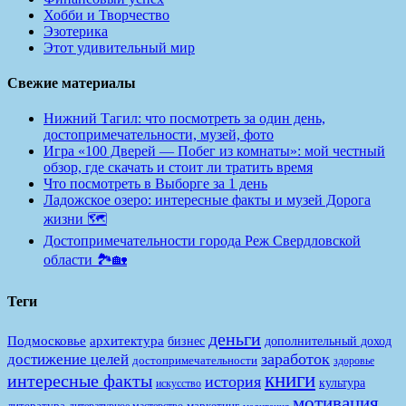
Хобби и Творчество
Эзотерика
Этот удивительный мир
Свежие материалы
Нижний Тагил: что посмотреть за один день,
достопримечательности, музей, фото
Игра «100 Дверей — Побег из комнаты»: мой честный
обзор, где скачать и стоит ли тратить время
Что посмотреть в Выборге за 1 день
Ладожское озеро: интересные факты и музей Дорога
жизни 🗺️
Достопримечательности города Реж Свердловской
области 🏞️🏡
Теги
деньги
Подмосковье
архитектура
бизнес
дополнительный доход
заработок
достижение целей
достопримечательности
здоровье
книги
интересные факты
история
культура
искусство
мотивация
литература
маркетинг
литературное мастерство