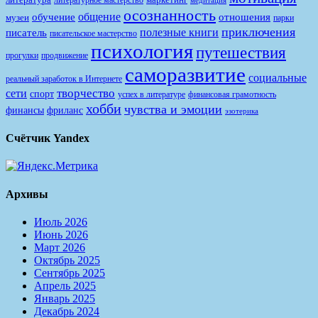
медитация
осознанность
общение
обучение
отношения
музеи
парки
приключения
полезные книги
писатель
писательское мастерство
психология
путешествия
продвижение
прогулки
саморазвитие
социальные
реальный заработок в Интернете
творчество
сети
спорт
финансовая грамотность
успех в литературе
хобби
чувства и эмоции
финансы
фриланс
эзотерика
Счётчик Yandex
Архивы
Июль 2026
Июнь 2026
Март 2026
Октябрь 2025
Сентябрь 2025
Апрель 2025
Январь 2025
Декабрь 2024