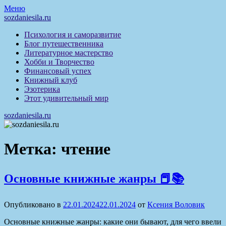
Перейти
Меню
к
sozdaniesila.ru
содержимому
Психология и саморазвитие
Блог путешественника
Литературное мастерство
Хобби и Творчество
Финансовый успех
Книжный клуб
Эзотерика
Этот удивительный мир
sozdaniesila.ru
Метка:
чтение
Основные книжные жанры 📕📚
Опубликовано в
22.01.2024
22.01.2024
от
Ксения Воловик
Основные книжные жанры: какие они бывают, для чего ввели