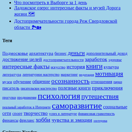
Что посмотреть в Выборге за 1 день
Ладожское озеро: интересные факты и музей Дорога
жизни 🗺️
Достопримечательности города Реж Свердловской
области 🏞️🏡
Теги
деньги
Подмосковье
архитектура
бизнес
дополнительный доход
заработок
достижение целей
достопримечательности
здоровье
книги
интересные факты
история
культура
искусство
мотивация
литература
маркетинг
литературное мастерство
медитация
осознанность
общение
обучение
отношения
музеи
парки
приключения
полезные книги
писатель
писательское мастерство
психология
путешествия
продвижение
прогулки
саморазвитие
социальные
реальный заработок в Интернете
творчество
сети
спорт
финансовая грамотность
успех в литературе
хобби
чувства и эмоции
финансы
фриланс
эзотерика