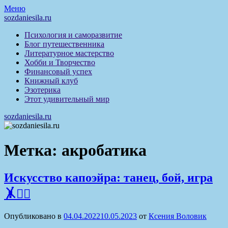
Перейти
Меню
к
sozdaniesila.ru
содержимому
Психология и саморазвитие
Блог путешественника
Литературное мастерство
Хобби и Творчество
Финансовый успех
Книжный клуб
Эзотерика
Этот удивительный мир
sozdaniesila.ru
Метка:
акробатика
Искусство капоэйра: танец, бой, игра
🤸🤸‍♂️
Опубликовано в
04.04.2022
10.05.2023
от
Ксения Воловик