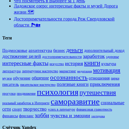
Что посмотреть в Выборге за 1 день
Ладожское озеро: интересные факты и музей Дорога
жизни 🗺️
Достопримечательности города Реж Свердловской
области 🏞️🏡
Теги
деньги
Подмосковье
архитектура
бизнес
дополнительный доход
заработок
достижение целей
достопримечательности
здоровье
книги
интересные факты
история
культура
искусство
мотивация
литература
маркетинг
литературное мастерство
медитация
осознанность
общение
обучение
отношения
музеи
парки
приключения
полезные книги
писатель
писательское мастерство
психология
путешествия
продвижение
прогулки
саморазвитие
социальные
реальный заработок в Интернете
творчество
сети
спорт
финансовая грамотность
успех в литературе
хобби
чувства и эмоции
финансы
фриланс
эзотерика
Счётчик Yandex