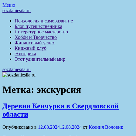
Перейти
Меню
к
sozdaniesila.ru
содержимому
Психология и саморазвитие
Блог путешественника
Литературное мастерство
Хобби и Творчество
Финансовый успех
Книжный клуб
Эзотерика
Этот удивительный мир
sozdaniesila.ru
Метка:
экскурсия
Деревня Кенчурка в Свердловской
области
Опубликовано в
12.08.2024
12.08.2024
от
Ксения Воловик