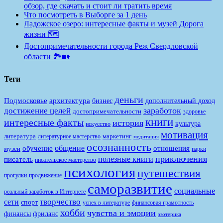
обзор, где скачать и стоит ли тратить время
Что посмотреть в Выборге за 1 день
Ладожское озеро: интересные факты и музей Дорога
жизни 🗺️
Достопримечательности города Реж Свердловской
области 🏞️🏡
Теги
деньги
Подмосковье
архитектура
бизнес
дополнительный доход
заработок
достижение целей
достопримечательности
здоровье
книги
интересные факты
история
культура
искусство
мотивация
литература
маркетинг
литературное мастерство
медитация
осознанность
общение
обучение
отношения
музеи
парки
приключения
полезные книги
писатель
писательское мастерство
психология
путешествия
продвижение
прогулки
саморазвитие
социальные
реальный заработок в Интернете
творчество
сети
спорт
финансовая грамотность
успех в литературе
хобби
чувства и эмоции
финансы
фриланс
эзотерика