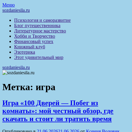
Перейти
Меню
к
sozdaniesila.ru
содержимому
Психология и саморазвитие
Блог путешественника
Литературное мастерство
Хобби и Творчество
Финансовый успех
Книжный клуб
Эзотерика
Этот удивительный мир
sozdaniesila.ru
Метка:
игра
Игра «100 Дверей — Побег из
комнаты»: мой честный обзор, где
скачать и стоит ли тратить время
Опубликовано в
21.06.2026
21.06.2026
от
Ксения Воловик