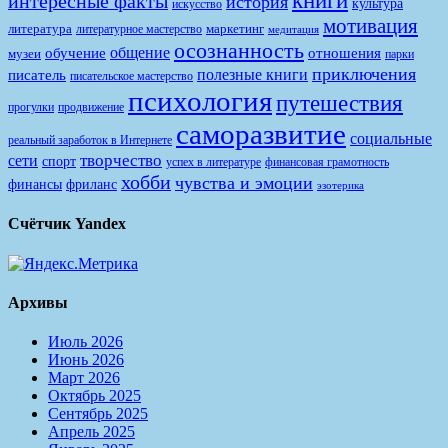
книги
интересные факты
история
культура
искусство
мотивация
литература
маркетинг
литературное мастерство
медитация
осознанность
общение
обучение
отношения
музеи
парки
приключения
полезные книги
писатель
писательское мастерство
психология
путешествия
продвижение
прогулки
саморазвитие
социальные
реальный заработок в Интернете
творчество
сети
спорт
финансовая грамотность
успех в литературе
хобби
чувства и эмоции
финансы
фриланс
эзотерика
Счётчик Yandex
Архивы
Июль 2026
Июнь 2026
Март 2026
Октябрь 2025
Сентябрь 2025
Апрель 2025