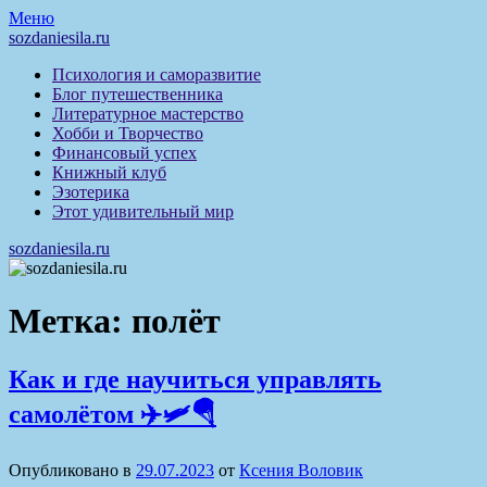
Перейти
Меню
к
sozdaniesila.ru
содержимому
Психология и саморазвитие
Блог путешественника
Литературное мастерство
Хобби и Творчество
Финансовый успех
Книжный клуб
Эзотерика
Этот удивительный мир
sozdaniesila.ru
Метка:
полёт
Как и где научиться управлять
самолётом ✈️🛩️🪂
Опубликовано в
29.07.2023
от
Ксения Воловик