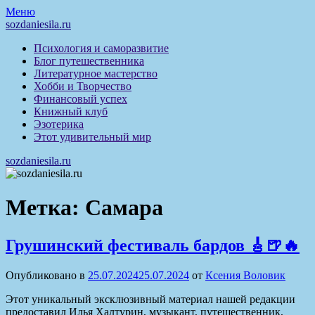
Перейти
Меню
к
sozdaniesila.ru
содержимому
Психология и саморазвитие
Блог путешественника
Литературное мастерство
Хобби и Творчество
Финансовый успех
Книжный клуб
Эзотерика
Этот удивительный мир
sozdaniesila.ru
Метка:
Самара
Грушинский фестиваль бардов 🎸🍺🔥
Опубликовано в
25.07.2024
25.07.2024
от
Ксения Воловик
Этот уникальный эксклюзивный материал нашей редакции
предоставил Илья Халтурин, музыкант, путешественник,