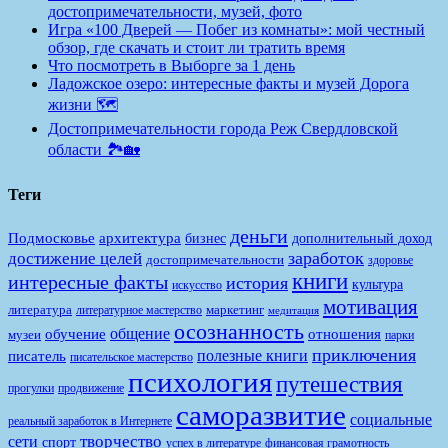
достопримечательности, музей, фото
Игра «100 Дверей — Побег из комнаты»: мой честный
обзор, где скачать и стоит ли тратить время
Что посмотреть в Выборге за 1 день
Ладожское озеро: интересные факты и музей Дорога
жизни 🗺️
Достопримечательности города Реж Свердловской
области 🏞️🏡
Теги
деньги
Подмосковье
архитектура
бизнес
дополнительный доход
заработок
достижение целей
достопримечательности
здоровье
книги
интересные факты
история
культура
искусство
мотивация
литература
маркетинг
литературное мастерство
медитация
осознанность
общение
обучение
отношения
музеи
парки
приключения
полезные книги
писатель
писательское мастерство
психология
путешествия
продвижение
прогулки
саморазвитие
социальные
реальный заработок в Интернете
творчество
сети
спорт
финансовая грамотность
успех в литературе