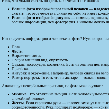
Итак, что можно сказать по фото, как считают психологи:
Если на фото изображён реальный человек — владелец
сказать, что этот человек принимает себя, не имеет комп
Если на фото изображён рисунок — символ, персонаж
больше информации, чем фотография. Символы можно ин
Как получить информацию о человеке из фото? Нужно проанал
Поза.
Жесты.
Выражение лица.
Общий внешний вид, опрятность.
Одежда, аксессуары, косметика. Есть ли она или нет, нап
Причёска.
Антураж и окружение. Например, человек снялся на белом
Размер портрета. То есть что на аватаре — только голова, 
Анализируя невербальные признаки, по фото можно узнать:
Мимика
. Это отражение эмоций. Если человек улыбается
спокойный человек.
Жесты
. Если скрещены руки — человек замкнут или выс
сосредоточенности. Рука подпирает подбородок — крити