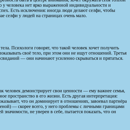
его у человека нет ярко выраженной индивидуальности и
успех. Есть исключения: иногда люди делают селфи, чтобы
чае селфи у людей на страницах очень мало.
ела. Психологи говорят, что такой человек хочет получить
оказывать своё тело, при этом они не ищут отношений. Третья
до свиданий — они начинают усиленно скрываться и прятаться.
Так человек демонстрирует свои ценности — ему важнее семья,
омное пространство в его жизни. Есть другая интерпретация:
показывает, что он доминирует в отношениях, завоевал партнёра
женой) — скорее всего, у него проблемы с личными границами
й значимости, не уверен в себе, пытается показать, что он