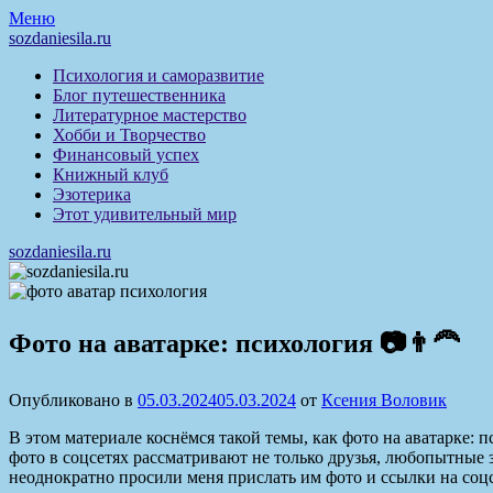
Перейти
Меню
к
sozdaniesila.ru
содержимому
Психология и саморазвитие
Блог путешественника
Литературное мастерство
Хобби и Творчество
Финансовый успех
Книжный клуб
Эзотерика
Этот удивительный мир
sozdaniesila.ru
Фото на аватарке: психология 📷👨‍🦰
Опубликовано в
05.03.2024
05.03.2024
от
Ксения Воловик
В этом материале коснёмся такой темы, как фото на аватарке:
фото в соцсетях рассматривают не только друзья, любопытные 
неоднократно просили меня прислать им фото и ссылки на соцс