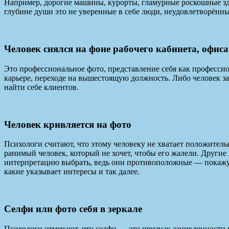
Например, дорогие машины, курорты, гламурные роскошные здан
глубине души это не уверенные в себе люди, неудовлетворённ
Человек снялся на фоне рабочего кабинета, офиса
Это профессиональное фото, представление себя как профессио
карьере, переходе на вышестоящую должность. Либо человек за
найти себе клиентов.
Человек кривляется на фото
Психологи считают, что этому человеку не хватает положител
ранимый человек, который не хочет, чтобы его жалели. Другие
интерпретацию выбрать, ведь они противоположные — покажут д
какие указывает интересы и так далее.
Селфи или фото себя в зеркале
Психологи отмечают, что селфи — это признак зацикленности 