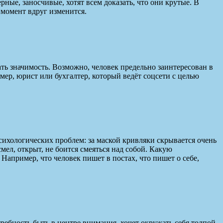
ые, заносчивые, хотят всем доказать, что они крутые. В
 момент вдруг изменится.
ать значимость. Возможно, человек предельно заинтересован в
ер, юрист или бухгалтер, который ведёт соцсети с целью
сихологических проблем: за маской кривляки скрывается очень
ел, открыт, не боится смеяться над собой. Какую
апример, что человек пишет в постах, что пишет о себе,
ребность быть в центре внимания, хочет окружать себя толпой