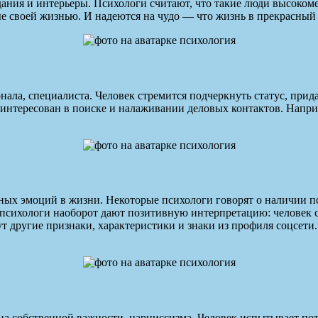
ия и интерьеры. Психологи считают, что такие люди высокомерн
ые своей жизнью. И надеются на чудо — что жизнь в прекрасный
нала, специалиста. Человек стремится подчеркнуть статус, прид
интересован в поиске и налаживании деловых контактов. Наприм
ьных эмоций в жизни. Некоторые психологи говорят о наличии п
 психологи наоборот дают позитивную интерпретацию: человек см
ругие признаки, характеристики и знаки из профиля соцсети. Н
на собственной важности, нарциссизма. Человек испытывает пот