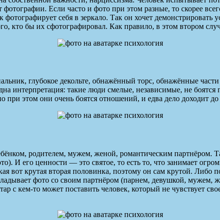
т фотографии. Если часто и фото при этом разные, то скорее вс
к фотографирует себя в зеркало. Так он хочет демонстрировать 
ого, кто бы их сфотографировал. Как правило, в этом втором слу
льник, глубокое декольте, обнажённый торс, обнажённые части т
а интерпретация: такие люди смелые, независимые, не боятся п
 но при этом они очень боятся отношений, и едва дело доходит 
ребёнком, родителем, мужем, женой, романтическим партнёром. 
ото). И его ценности — это святое, то есть то, что занимает огр
акая вот крутая вторая половинка, поэтому он сам крутой. Либо 
кладывает фото со своим партнёром (парнем, девушкой, мужем, 
тар с кем-то может поставить человек, который не чувствует свое