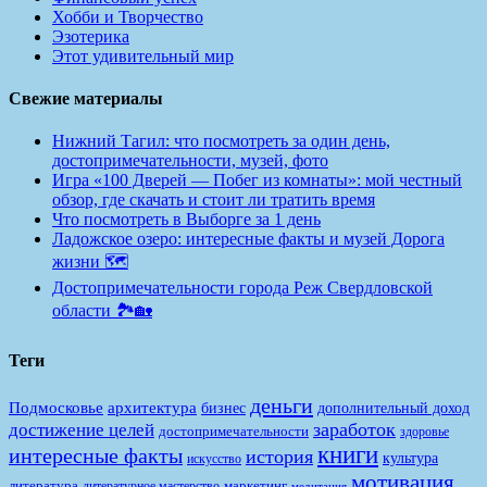
Хобби и Творчество
Эзотерика
Этот удивительный мир
Свежие материалы
Нижний Тагил: что посмотреть за один день,
достопримечательности, музей, фото
Игра «100 Дверей — Побег из комнаты»: мой честный
обзор, где скачать и стоит ли тратить время
Что посмотреть в Выборге за 1 день
Ладожское озеро: интересные факты и музей Дорога
жизни 🗺️
Достопримечательности города Реж Свердловской
области 🏞️🏡
Теги
деньги
Подмосковье
архитектура
бизнес
дополнительный доход
заработок
достижение целей
достопримечательности
здоровье
книги
интересные факты
история
культура
искусство
мотивация
литература
маркетинг
литературное мастерство
медитация