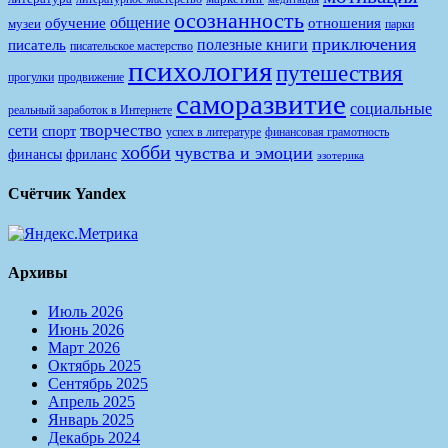
осознанность
общение
обучение
отношения
музеи
парки
приключения
полезные книги
писатель
писательское мастерство
психология
путешествия
продвижение
прогулки
саморазвитие
социальные
реальный заработок в Интернете
творчество
сети
спорт
финансовая грамотность
успех в литературе
хобби
чувства и эмоции
финансы
фриланс
эзотерика
Счётчик Yandex
Архивы
Июль 2026
Июнь 2026
Март 2026
Октябрь 2025
Сентябрь 2025
Апрель 2025
Январь 2025
Декабрь 2024