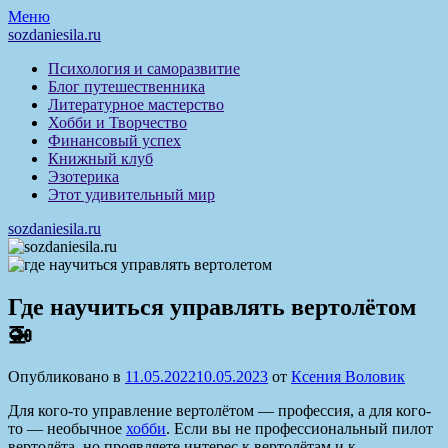
Перейти
Меню
к
sozdaniesila.ru
содержимому
Психология и саморазвитие
Блог путешественника
Литературное мастерство
Хобби и Творчество
Финансовый успех
Книжный клуб
Эзотерика
Этот удивительный мир
sozdaniesila.ru
Где научиться управлять вертолётом
🚁
Опубликовано в
11.05.2022
10.05.2023
от
Ксения Воловик
Для кого-то управление вертолётом — профессия, а для кого-
то — необычное
хобби
. Если вы не профессиональный пилот
вертолёта, но проявляете интерес к вертолётам и к