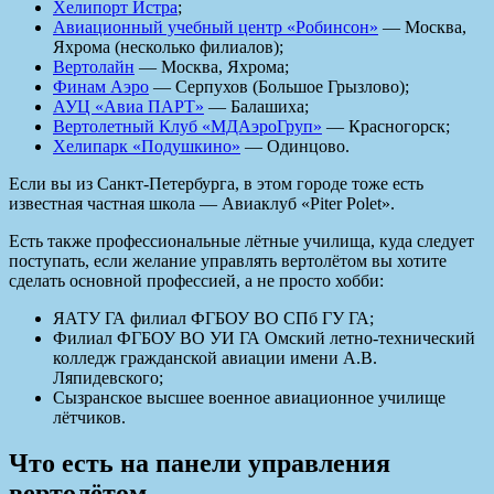
Хелипорт Истра
;
Авиационный учебный центр «Робинсон»
— Москва,
Яхрома (несколько филиалов);
Вертолайн
— Москва, Яхрома;
Финам Аэро
— Серпухов (Большое Грызлово);
АУЦ «Авиа ПАРТ»
— Балашиха;
Вертолетный Клуб «МДАэроГруп»
— Красногорск;
Хелипарк «Подушкино»
— Одинцово.
Если вы из Санкт-Петербурга, в этом городе тоже есть
известная частная школа — Авиаклуб «Piter Polet».
Есть также профессиональные лётные училища, куда следует
поступать, если желание управлять вертолётом вы хотите
сделать основной профессией, а не просто хобби:
ЯАТУ ГА филиал ФГБОУ ВО СПб ГУ ГА;
Филиал ФГБОУ ВО УИ ГА Омский летно-технический
колледж гражданской авиации имени А.В.
Ляпидевского;
Сызранское высшее военное авиационное училище
лётчиков.
Что есть на панели управления
вертолётом