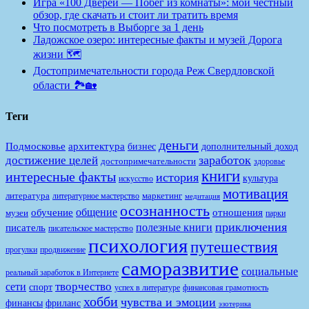
Игра «100 Дверей — Побег из комнаты»: мой честный
обзор, где скачать и стоит ли тратить время
Что посмотреть в Выборге за 1 день
Ладожское озеро: интересные факты и музей Дорога
жизни 🗺️
Достопримечательности города Реж Свердловской
области 🏞️🏡
Теги
деньги
Подмосковье
архитектура
бизнес
дополнительный доход
заработок
достижение целей
достопримечательности
здоровье
книги
интересные факты
история
культура
искусство
мотивация
литература
маркетинг
литературное мастерство
медитация
осознанность
общение
обучение
отношения
музеи
парки
приключения
полезные книги
писатель
писательское мастерство
психология
путешествия
продвижение
прогулки
саморазвитие
социальные
реальный заработок в Интернете
творчество
сети
спорт
финансовая грамотность
успех в литературе
хобби
чувства и эмоции
финансы
фриланс
эзотерика