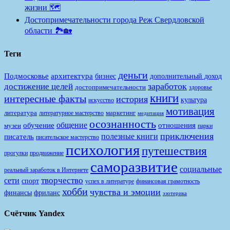
жизни 🗺️
Достопримечательности города Реж Свердловской
области 🏞️🏡
Теги
деньги
Подмосковье
архитектура
бизнес
дополнительный доход
заработок
достижение целей
достопримечательности
здоровье
книги
интересные факты
история
культура
искусство
мотивация
литература
маркетинг
литературное мастерство
медитация
осознанность
общение
обучение
отношения
музеи
парки
приключения
полезные книги
писатель
писательское мастерство
психология
путешествия
продвижение
прогулки
саморазвитие
социальные
реальный заработок в Интернете
творчество
сети
спорт
финансовая грамотность
успех в литературе
хобби
чувства и эмоции
финансы
фриланс
эзотерика
Счётчик Yandex