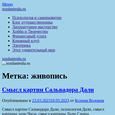
Перейти
Меню
к
sozdaniesila.ru
содержимому
Психология и саморазвитие
Блог путешественника
Литературное мастерство
Хобби и Творчество
Финансовый успех
Книжный клуб
Эзотерика
Этот удивительный мир
sozdaniesila.ru
Метка:
живопись
Смысл картин Сальвадора Дали
Опубликовано в
23.03.2023
10.05.2023
от
Ксения Воловик
Смысл картин Сальвадора Дали, психология Дали, смысл
картины дали Часы, смысл картины Дали Слоны,