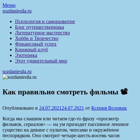
Перейти
Меню
к
sozdaniesila.ru
содержимому
Психология и саморазвитие
Блог путешественника
Литературное мастерство
Хобби и Творчество
Финансовый успех
Книжный клуб
Эзотерика
Этот удивительный мир
sozdaniesila.ru
Как правильно смотреть фильмы 📽
Опубликовано в
24.07.2021
24.07.2021
от
Ксения Воловик
Когда мы слышим или читаем где-то фразу «просмотр
фильмов, сериалов» — на ум приходит пассивное ленивое
существо на диване с пультом, чипсами и окружённое
беспорядком. Оно смотрит четыре-шесть-восемь часов