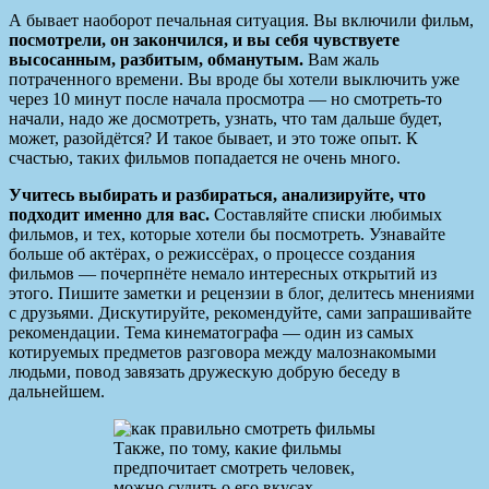
А бывает наоборот печальная ситуация. Вы включили фильм,
посмотрели, он закончился, и вы себя чувствуете
высосанным, разбитым, обманутым.
Вам жаль
потраченного времени. Вы вроде бы хотели выключить уже
через 10 минут после начала просмотра — но смотреть-то
начали, надо же досмотреть, узнать, что там дальше будет,
может, разойдётся? И такое бывает, и это тоже опыт. К
счастью, таких фильмов попадается не очень много.
Учитесь выбирать и разбираться, анализируйте, что
подходит именно для вас.
Составляйте списки любимых
фильмов, и тех, которые хотели бы посмотреть. Узнавайте
больше об актёрах, о режиссёрах, о процессе создания
фильмов — почерпнёте немало интересных открытий из
этого. Пишите заметки и рецензии в блог, делитесь мнениями
с друзьями. Дискутируйте, рекомендуйте, сами запрашивайте
рекомендации. Тема кинематографа — один из самых
котируемых предметов разговора между малознакомыми
людьми, повод завязать дружескую добрую беседу в
дальнейшем.
Также, по тому, какие фильмы
предпочитает смотреть человек,
можно судить о его вкусах,