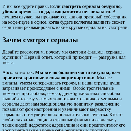
И вы все будете правы.
Если смотреть сериалы бездумно,
убивая время — то да, саморазвития нет никакого
. В
лучшем случае, вы прокачаетесь как одноразовый собеседник
на кофе-паузе в офисе, когда будете коллегам заливать сюжет
серии или рекламировать, какие крутые сериалы вы смотрели.
Зачем смотрят сериалы
Давайте рассмотрим, почему мы смотрим фильмы, сериалы,
мультики? Первый ответ, который приходит — разгрузка для
мозга.
Абсолютно так.
Мы все по большей части визуалы, нам
нравятся красивые мелькающие картинки
. Мы все
эмпаты, умеем сопереживать героям, и наши струны души
затрагивает происходящее с ними. Особо трогательные
моменты про любовь, семью, дружбу, животных способны
вышибить слезу у самых толстокожих слоников. Фильмы и
сериалы дают нам эмоциональную подпитку, развлечение,
повышают фон настроения и увеличивают выработку
гормонов, стимулирующих положительные чувства. Кто-то
любит захватывающие и страшные фильмы и сериалы: у
таких людей недостаток адреналина и они предпочитают его
восполнять таким вполне себе безопасным способом.