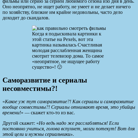
фильмы или серию за серией любимого сезона изо дня в день.
Оно неопрятно, не ищет работу, не умеет и не делает ничего
по хозяйству, близкие им крайне недовольны, часто дело
доходит до скандалов.
Когда я подыскивала картинки к
этой статье на Pexels, вот эта
картинка называлась Счастливая
молодая расслабленная женщина
смотрит телевизор дома. То самое
«неопрятное, не ищущее работу
существо»! 🙂
Саморазвитие и сериалы
несовместимы?!
«
Какое уж тут саморазвитие?! Как сериалы и саморазвитие
вообще совместимы?! Сериалы отнимают время, это убийцы
времени!
» — скажет кто-то из вас.
Другой скажет: «
Но ведь надо же расслабляться! Если
постоянно учиться, голова вспухнет, мозги потекут! Вот для
этой цели и нужны сериальчики»
.