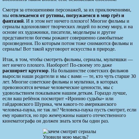
Смотря за отношениями персонажей, за их приключениями,
мы
отвлекаемся от рутины, погружаемся в мир грёз и
фантазий
. И в этом нет ничего плохого! Многие фильмы и
сериалы вдохновляют творческих людей по всему миру, и на
основе их художники, писатели, модельеры и другие
представители богемы рожают совершенно самобытные
произведения. По которым потом тоже снимаются фильмы и
сериалы! Вот такой круговорот искусства в природе.
Итак, в том, чтобы смотреть фильмы, сериалы, мультяшки —
нет ничего плохого. Наоборот! По-своему это даже
расширяет кругозор
. На большинстве советских фильмов
выросли наши родители и мы с вами — те, кто чуть старше 30
лет. Многие советские фильмы и мультики, в которых
превозносятся вечные человеческие ценности, мы с
удовольствием показываем нашим деткам. Гораздо лучше,
если ваш ребёнок посмотрит «Иронию судьбы» или
гайдаровского Шурика, чем какого-то американского
человека-паука, не так ли? Человека-паука пусть смотрит, если
ему нравится, но про жемчужины нашего отечественного
кинематографа он должен знать хотя бы один раз.
Уловили мою мысль?