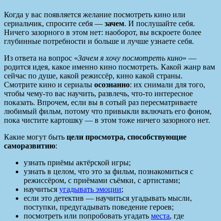
Когда у вас появляется желание посмотреть кино или
сериальчик, спросите себя —
зачем
. И послушайте себя.
Ничего зазорного в этом нет: наоборот, вы вскроете более
глубинные потребности и больше и лучше узнаете себя.
Из ответа на вопрос «
Зачем я хочу посмотреть кино
» —
родится идея, какое именно кино посмотреть. Какой жанр вам
сейчас по душе, какой режиссёр, кино какой страны.
Смотрите кино и сериалы
осознанно
: их снимали для того,
чтобы чему-то вас научить, развлечь, что-то интересное
показать. Впрочем, если вы в сотый раз пересматриваете
любимый фильм, потому что привыкли включать его фоном,
пока чистите картошку — в этом тоже ничего зазорного нет.
Какие могут быть
цели просмотра, способствующие
саморазвитию
:
узнать приёмы актёрской игры;
узнать в целом, что это за фильм, познакомиться с
режиссёром, с приёмами съёмки, с артистами;
научиться
угадывать эмоции
;
если это детектив — научиться угадывать мысли,
поступки, предугадывать поведение героев;
посмотреть или попробовать угадать
места
, где