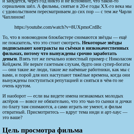
и забудется, через год никто и не вспомнит, что такой-то
сериальчик шёл. А фильмы, снятые в 20-е годы ХХ-го века мы
с удовольствием пересматриваем до сих пор — с тем же Чарли
Чаплином!
https://youtube.com/watch?v=8UXpmoCrdBc
То, что в новомодном блокбастере снимаются звёзды — ещё
не показатель, что это стоит смотреть.
Некоторые звёзды
подписывают контракты на съёмки в низкокачественных
фильмах, потому что вынуждены срочно заработать
деньги
. Взять тот же печально известный пример с Николасом
Кейджем. Не верьте газетным слухам, будто они супер-богаты
— они такие же люди, такие же наёмные работники, как мы с
вами, и порой для них наступают тяжёлые времена, когда они
вынуждены поступиться репутацией и сняться в чём-то не
очень крутом.
И наоборот — если вы видете имена незнакомых молодых
актёров — вовсе не обязательно, что это чьи-то сынки и дочки
по блату там снимаются, а сами играть не умеют, и фильм
отвратный. Присмотритесь — вдруг тема инди и арт-хаус —
это ваше?
Цель просмотра фильма