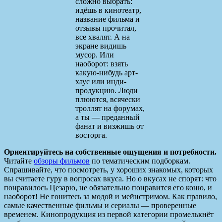
сложно выбрать:
идёшь в кинотеатр,
название фильма и
отзывы прочитал,
все хвалят. А на
экране видишь
мусор. Или
наоборот: взять
какую-нибудь арт-
хаус или инди-
продукцию. Люди
плюются, всячески
троллят на форумах,
а ты — преданный
фанат и визжишь от
восторга.
Ориентируйтесь на собственные ощущения и потребности.
Читайте
обзоры фильмов
по тематическим подборкам.
Спрашивайте, что посмотреть, у хороших знакомых, которых
вы считаете гуру в вопросах вкуса. Но о вкусах не спорят: что
понравилось Цезарю, не обязательно понравится его коню, и
наоборот! Не гонитесь за модой и мейнстримом. Как правило,
самые качественные фильмы и сериалы — проверенные
временем. Кинопродукция из первой категории промелькнёт