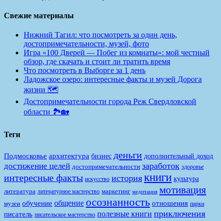
Свежие материалы
Нижний Тагил: что посмотреть за один день,
достопримечательности, музей, фото
Игра «100 Дверей — Побег из комнаты»: мой честный
обзор, где скачать и стоит ли тратить время
Что посмотреть в Выборге за 1 день
Ладожское озеро: интересные факты и музей Дорога
жизни 🗺️
Достопримечательности города Реж Свердловской
области 🏞️🏡
Теги
деньги
Подмосковье
архитектура
бизнес
дополнительный доход
заработок
достижение целей
достопримечательности
здоровье
книги
интересные факты
история
культура
искусство
мотивация
литература
маркетинг
литературное мастерство
медитация
осознанность
общение
обучение
отношения
музеи
парки
приключения
полезные книги
писатель
писательское мастерство